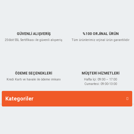
Ürün fiyatı diğer sitelerden daha pahalı.
Bu ürüne benzer farklı alternatifler olmalı.
GÜVENLİ ALIŞVERİŞ
%100 ORJİNAL ÜRÜN
256bit SSL Sertifikası ile güvenli alışveriş
Tüm ürünlerimiz orjinal ürün garantilidir
Gönder
ÖDEME SEÇENEKLERİ
MÜŞTERİ HİZMETLERİ
Kredi Kartı ve havale ile ödeme imkanı
Hafta İçi: 09:00 – 17:00
Cumartesi: 09:00-13:00
Kategoriler
Markalar