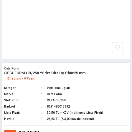
Ceta Form
CETA FORM CB/250 Yıldız Bits Uç Ph0x25 mm
(0) Yorum - 0 Puan
Kategori
Vidalama Uçları
Marka
Ceta Form
Stok Kodu
CETA.CB/250
Barkod
8691486015392
Liste Fiyatı
30,50 TL + KDV (İndirimsiz Liste Fiyatı)
Havale
26,63 TL (%3,00 havale indirimi)