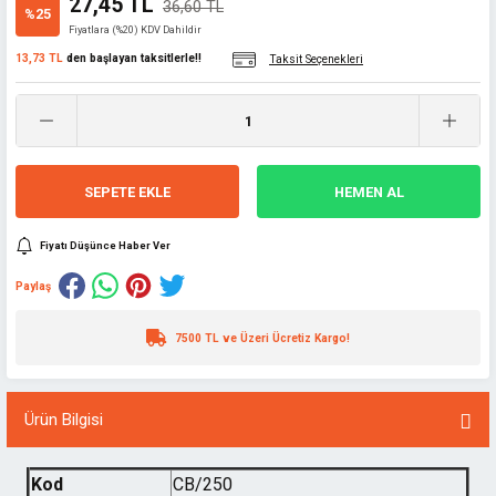
27,45 TL
36,60 TL
%25
Fiyatlara (%20) KDV Dahildir
13,73 TL
den başlayan taksitlerle!!
Taksit Seçenekleri
SEPETE EKLE
HEMEN AL
Fiyatı Düşünce Haber Ver
Paylaş
7500 TL ve Üzeri Ücretiz Kargo!
Ürün Bilgisi
Kod
CB/250