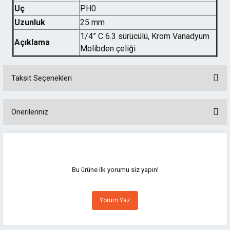
Uç
PH0
Uzunluk
25 mm
1/4” C 6.3 sürücülü, Krom Vanadyum
Açıklama
Molibden çeliği
Taksit Seçenekleri
Önerileriniz
Bu ürünün fiyat bilgisi, resim, ürün açıklamalarında ve diğer konularda
yetersiz gördüğünüz noktaları öneri formunu kullanarak tarafımıza
iletebilirsiniz.
Görüş ve önerileriniz için teşekkür ederiz.
Bu ürüne ilk yorumu siz yapın!
Ürün resmi kalitesiz, bozuk veya görüntülenemiyor.
Yorum Yaz
Ürün açıklamasında eksik bilgiler bulunuyor.
Ürün bilgilerinde hatalar bulunuyor.