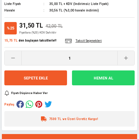
Liste Fiyatı
35,00 TL + KDV (İndirimsiz Liste Fiyatı)
lar
Havale
30,56 TL (%3,00 havale indirimi)
ünleri
 El Aletleri
ları
31,50 TL
42,00 TL
%25
Fiyatlara (%20) KDV Dahildir
pman
sesuarları
15,75 TL
den başlayan taksitlerle!!
Taksit Seçenekleri
z
i
SEPETE EKLE
HEMEN AL
ma
latma
Fiyatı Düşünce Haber Ver
edekleri
Paylaş
 ve Uzatma
rubu
çakları
7500 TL ve Üzeri Ücretiz Kargo!
e
abanca