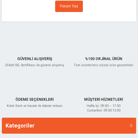
Ürün resmi kalitesiz, bozuk veya görüntülenemiyor.
Yorum Yaz
Ürün açıklamasında eksik bilgiler bulunuyor.
ncası
Ürün bilgilerinde hatalar bulunuyor.
Ürün fiyatı diğer sitelerden daha pahalı.
leri
Bu ürüne benzer farklı alternatifler olmalı.
Kesme
GÜVENLİ ALIŞVERİŞ
%100 ORJİNAL ÜRÜN
256bit SSL Sertifikası ile güvenli alışveriş
Tüm ürünlerimiz orjinal ürün garantilidir
Gönder
ÖDEME SEÇENEKLERİ
MÜŞTERİ HİZMETLERİ
Kredi Kartı ve havale ile ödeme imkanı
Hafta İçi: 09:00 – 17:00
Cumartesi: 09:00-13:00
Kategoriler
Markalar