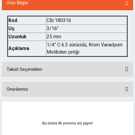
Ürün Bilgisi
ı
Kod
CB/180316
Uç
3/16"
eri
Uzunluk
25 mm
1/4” C 6.3 sürücülü, Krom Vanadyum
Açıklama
Molibden çeliği
inası
Taksit Seçenekleri
Önerileriniz
Bu ürünün fiyat bilgisi, resim, ürün açıklamalarında ve diğer konularda
ı
yetersiz gördüğünüz noktaları öneri formunu kullanarak tarafımıza
iletebilirsiniz.
k Hava
Görüş ve önerileriniz için teşekkür ederiz.
Bu ürüne ilk yorumu siz yapın!