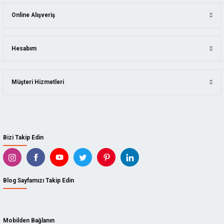
KING ARTHUR'S TOOLS
İSTIFLEME VE KALDIRMA
Online Alışveriş
SCS
YAPI MALZEMELERI
SUIZAN
Hesabım
KAINDL
Müşteri Hizmetleri
ARBORTECH
BISON
DICTUM
Bizi Takip Edin
TADPOLE
KUTZALL
Blog Sayfamızı Takip Edin
İZELTAŞ
CETA FORM
Mobilden Bağlanın