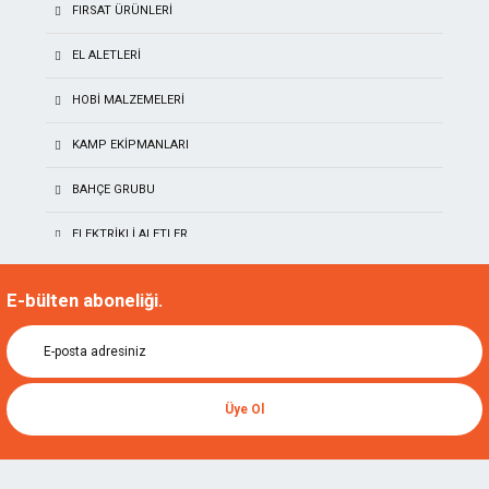
FIRSAT ÜRÜNLERİ
EL ALETLERI
HOBI MALZEMELERI
KAMP EKIPMANLARI
BAHÇE GRUBU
ELEKTRIKLI ALETLER
TITI
AKÜLÜ EL ALETLERI
E-bülten aboneliği.
NAREX
NALBURIYE & HIRDAVAT
KIRSCHEN
İŞ GÜVENLIĞI
TORMEK
Üye Ol
AKSESUARLAR GRUPLARI
MANPA
ÖLÇÜ ALETLERI