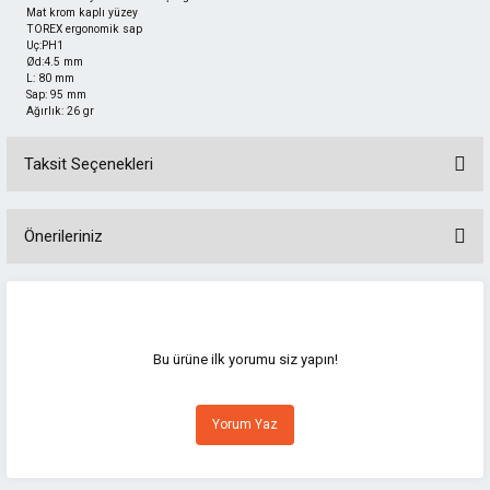
Mat krom kaplı yüzey
TOREX ergonomik sap
Uç:PH1
Ød:4.5 mm
L: 80 mm
Sap: 95 mm
Ağırlık: 26 gr
Taksit Seçenekleri
Önerileriniz
Bu ürünün fiyat bilgisi, resim, ürün açıklamalarında ve diğer konularda
yetersiz gördüğünüz noktaları öneri formunu kullanarak tarafımıza
iletebilirsiniz.
Görüş ve önerileriniz için teşekkür ederiz.
Bu ürüne ilk yorumu siz yapın!
Ürün resmi kalitesiz, bozuk veya görüntülenemiyor.
Yorum Yaz
Ürün açıklamasında eksik bilgiler bulunuyor.
Ürün bilgilerinde hatalar bulunuyor.