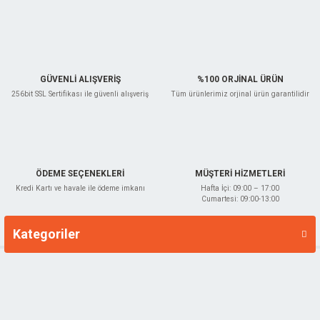
Ürün fiyatı diğer sitelerden daha pahalı.
Bu ürüne benzer farklı alternatifler olmalı.
GÜVENLİ ALIŞVERİŞ
%100 ORJİNAL ÜRÜN
256bit SSL Sertifikası ile güvenli alışveriş
Tüm ürünlerimiz orjinal ürün garantilidir
Gönder
ÖDEME SEÇENEKLERİ
MÜŞTERİ HİZMETLERİ
Kredi Kartı ve havale ile ödeme imkanı
Hafta İçi: 09:00 – 17:00
Cumartesi: 09:00-13:00
Kategoriler
Markalar