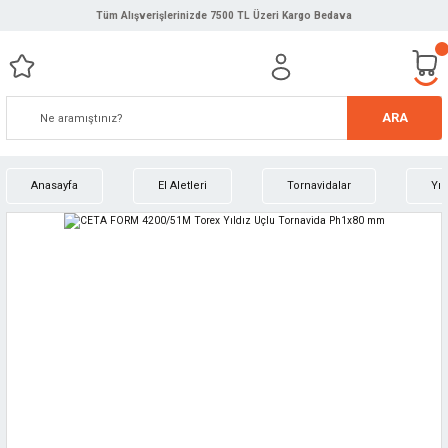
Tüm Alışverişlerinizde 7500 TL Üzeri Kargo Bedava
ARA
Anasayfa
El Aletleri
Tornavidalar
Yıl