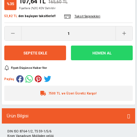
107,64 TL
165,60 TL
%35
Fiyatlara (%20) KDV Dahildir
53,82 TL
den başlayan taksitlerle!!
Taksit Seçenekleri
SEPETE EKLE
HEMEN AL
Fiyatı Düşünce Haber Ver
Paylaş
7500 TL ve Üzeri Ücretiz Kargo!
Ürün Bilgisi
DIN ISO 8764-1/2, TS 59-1/5/6
Krom Vanadyum Molibden çeliği