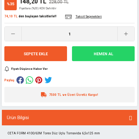
148,20 TL
228,00 TL
%35
Fiyatlara (%20) KDV Dahildir
74,10 TL
den başlayan taksitlerle!!
Taksit Seçenekleri
SEPETE EKLE
HEMEN AL
Fiyatı Düşünce Haber Ver
Paylaş
7500 TL ve Üzeri Ücretiz Kargo!
Ürün Bilgisi
CETA FORM 4100/63M Torex Düz Uçlu Tornavida 6,5x125 mm