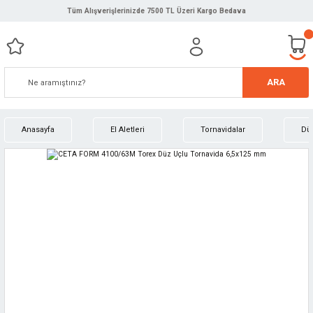
Tüm Alışverişlerinizde 7500 TL Üzeri Kargo Bedava
ARA
Anasayfa
El Aletleri
Tornavidalar
Düz