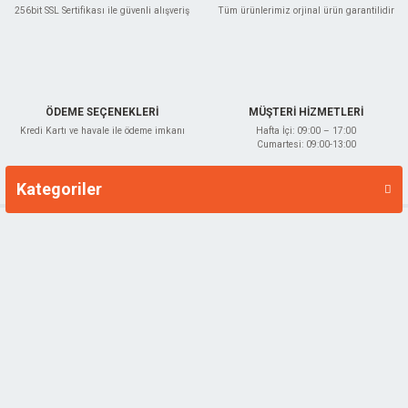
256bit SSL Sertifikası ile güvenli alışveriş
Tüm ürünlerimiz orjinal ürün garantilidir
Gönder
ÖDEME SEÇENEKLERİ
MÜŞTERİ HİZMETLERİ
Kredi Kartı ve havale ile ödeme imkanı
Hafta İçi: 09:00 – 17:00
Cumartesi: 09:00-13:00
Kategoriler
Markalar