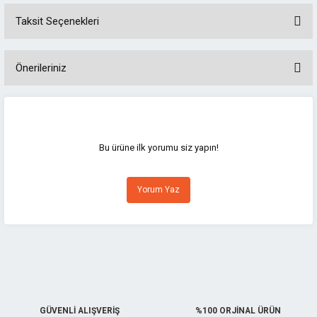
Taksit Seçenekleri
Önerileriniz
Bu ürünün fiyat bilgisi, resim, ürün açıklamalarında ve diğer konularda
yetersiz gördüğünüz noktaları öneri formunu kullanarak tarafımıza
iletebilirsiniz.
Görüş ve önerileriniz için teşekkür ederiz.
Bu ürüne ilk yorumu siz yapın!
Ürün resmi kalitesiz, bozuk veya görüntülenemiyor.
Yorum Yaz
Ürün açıklamasında eksik bilgiler bulunuyor.
Ürün bilgilerinde hatalar bulunuyor.
Ürün fiyatı diğer sitelerden daha pahalı.
Bu ürüne benzer farklı alternatifler olmalı.
GÜVENLİ ALIŞVERİŞ
%100 ORJİNAL ÜRÜN