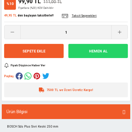
99,90 TL
111,00 TL
%10
Fiyatlara (%20) KDV Dahildir
49,95 TL
den başlayan taksitlerle!!
Taksit Seçenekleri
SEPETE EKLE
HEMEN AL
Fiyatı Düşünce Haber Ver
Paylaş
7500 TL ve Üzeri Ücretiz Kargo!
Ürün Bilgisi
BOSCH Sds Plus Sivri Keski 250 mm