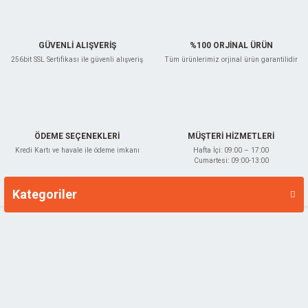
Gönder
GÜVENLİ ALIŞVERİŞ
%100 ORJİNAL ÜRÜN
256bit SSL Sertifikası ile güvenli alışveriş
Tüm ürünlerimiz orjinal ürün garantilidir
ÖDEME SEÇENEKLERİ
MÜŞTERİ HİZMETLERİ
Kredi Kartı ve havale ile ödeme imkanı
Hafta İçi: 09:00 – 17:00
Cumartesi: 09:00-13:00
Kategoriler
Markalar