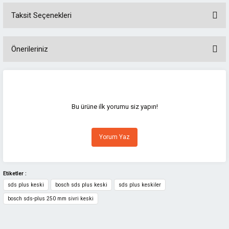
Taksit Seçenekleri
Önerileriniz
Bu ürünün fiyat bilgisi, resim, ürün açıklamalarında ve diğer konularda
yetersiz gördüğünüz noktaları öneri formunu kullanarak tarafımıza
iletebilirsiniz.
Görüş ve önerileriniz için teşekkür ederiz.
Bu ürüne ilk yorumu siz yapın!
Ürün resmi kalitesiz, bozuk veya görüntülenemiyor.
Yorum Yaz
Ürün açıklamasında eksik bilgiler bulunuyor.
Ürün bilgilerinde hatalar bulunuyor.
Ürün fiyatı diğer sitelerden daha pahalı.
Etiketler :
sds plus keski
bosch sds plus keski
sds plus keskiler
Bu ürüne benzer farklı alternatifler olmalı.
bosch sds-plus 250 mm sivri keski