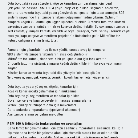
Orta boyuttaki yassı yüzeyleri, köşe ve kenarları zımparalama için ideal
Çok yönlü ve hassas PSM 160 A çeşitli projeler için ideal seçimdir. Köşelerde,
kenarlarda ve orta boyuttaki yassı yüzeylerde çalışmalar için tasarlanmıştır. SDS
sistemi sayesinde hızlı zımpara tabanı değişiminin tadını çıkarın. Optimum
zımpara kağıdı kullanımı için üçgen uç döndürülebilir. Cırt cırtlı tutturma sistemi
sayesinde zımpara kağıtları hızlı ve kolayca değiştirilebilir. Bu çok amaçlı zımpara
sert kereste, yumuşak kereste, vernikli ve boyalı yüzeyler, metal ve taş üzerinde çeşitli
mobilya, kapı, çerçeve ve merdiven projelerinin üstesinden gelir. Mikrofiltre toz
kutusu çalışma alanını temiz tutar.
Parçalar için çıkarılabilir uç ile çok yönlü, hassas avuç içi zımpara
SDS sistemiyle zımpara tabanları hızlıca değiştirilebilir
Mikrofiltre toz kutusu, daha temiz bir çalışma alanı için tozu azaltır
Cırt cırtlı tutturma sistemi, zımpara kağıdı değişikliklerinin kolayca yapılmasını
sağlar
Köşeler, kenarlar ve orta boyuttaki düz yüzeyler için ideal çözüm
Sert kereste, yumuşak kereste, vernikli, boyalı, taş ve metal yüzeyler için
Orta boyutta yassı yüzeyler, köşeler, kenarlar için
Köşe ve kenarlardaki çalışmalar için mükemmel
Orta boyutta yüzey, merdiven ve masalar için ideal
Boyalı pencere ve kapı çerçevelerini hassas zımparalama
Vernikli yüzeyleri zımparalama için mükemmel
Dar alanlarda zımparalama (opsiyonel aksesuar)
Ayrı zımparalama parçaları mevcuttur
PSM 160 A ürününün fonksiyonları ve avantajları
Daha temiz bir çalışma alanı için tozu azaltın: Zımparalama sırasında, belirgin
biçimde daha temiz bir çalışma alanı için otomatik olarak tozlar çıkarılabilir
mikrofiltre toz kutusuna çekilir. Alet ayrıca elektrikli süpürgeye de bağlanabilir.