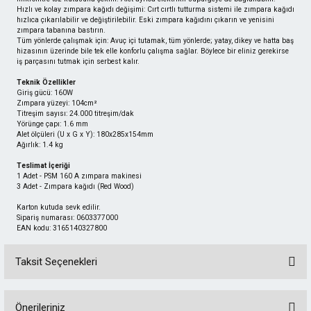
Hızlı ve kolay zımpara kağıdı değişimi: Cırt cırtlı tutturma sistemi ile zımpara kağıdı
hızlıca çıkarılabilir ve değiştirilebilir. Eski zımpara kağıdını çıkarın ve yenisini
zımpara tabanına bastırın.
Tüm yönlerde çalışmak için: Avuç içi tutamak, tüm yönlerde; yatay, dikey ve hatta baş
hizasının üzerinde bile tek elle konforlu çalışma sağlar. Böylece bir eliniz gerekirse
iş parçasını tutmak için serbest kalır.
Teknik Özellikler
Giriş gücü: 160W
Zımpara yüzeyi: 104cm²
Titreşim sayısı: 24.000 titreşim/dak
Yörünge çapı: 1.6 mm
Alet ölçüleri (U x G x Y): 180x285x154mm
Ağırlık: 1.4 kg
Teslimat İçeriği
1 Adet - PSM 160 A zımpara makinesi
3 Adet - Zımpara kağıdı (Red Wood)
Karton kutuda sevk edilir.
Sipariş numarası: 0603377000
EAN kodu: 3165140327800
Taksit Seçenekleri
Önerileriniz