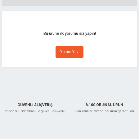
Bu ürünün fiyat bilgisi, resim, ürün açıklamalarında ve diğer konularda
yetersiz gördüğünüz noktaları öneri formunu kullanarak tarafımıza
iletebilirsiniz.
Görüş ve önerileriniz için teşekkür ederiz.
Bu ürüne ilk yorumu siz yapın!
Ürün resmi kalitesiz, bozuk veya görüntülenemiyor.
Yorum Yaz
Ürün açıklamasında eksik bilgiler bulunuyor.
Ürün bilgilerinde hatalar bulunuyor.
Ürün fiyatı diğer sitelerden daha pahalı.
Bu ürüne benzer farklı alternatifler olmalı.
GÜVENLİ ALIŞVERİŞ
%100 ORJİNAL ÜRÜN
256bit SSL Sertifikası ile güvenli alışveriş
Tüm ürünlerimiz orjinal ürün garantilidir
Gönder