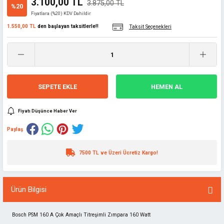
3.100,00 TL
3.875,00 TL
%20
Fiyatlara (%20) KDV Dahildir
1.550,00 TL
den başlayan taksitlerle!!
Taksit Seçenekleri
SEPETE EKLE
HEMEN AL
Fiyatı Düşünce Haber Ver
Paylaş
7500 TL ve Üzeri Ücretiz Kargo!
Ürün Bilgisi
Bosch PSM 160 A Çok Amaçlı Titreşimli Zımpara 160 Watt