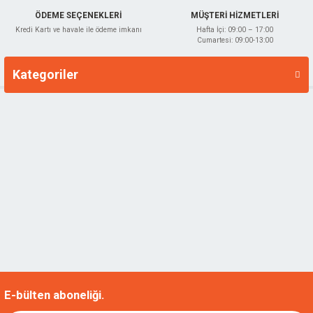
ÖDEME SEÇENEKLERİ
MÜŞTERİ HİZMETLERİ
Kredi Kartı ve havale ile ödeme imkanı
Hafta İçi: 09:00 – 17:00
Cumartesi: 09:00-13:00
Kategoriler
Markalar
E-bülten aboneliği.