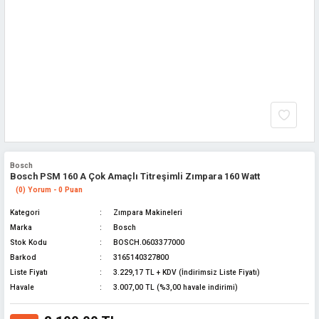
Bosch
Bosch PSM 160 A Çok Amaçlı Titreşimli Zımpara 160 Watt
(0) Yorum - 0 Puan
Kategori
Zımpara Makineleri
Marka
Bosch
Stok Kodu
BOSCH.0603377000
Barkod
3165140327800
Liste Fiyatı
3.229,17 TL + KDV (İndirimsiz Liste Fiyatı)
Havale
3.007,00 TL (%3,00 havale indirimi)