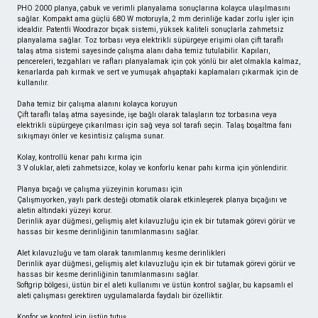
PHO 2000 planya, çabuk ve verimli planyalama sonuçlarına kolayca ulaşılmasını
sağlar. Kompakt ama güçlü 680 W motoruyla, 2 mm derinliğe kadar zorlu işler için
idealdir. Patentli Woodrazor bıçak sistemi, yüksek kaliteli sonuçlarla zahmetsiz
planyalama sağlar. Toz torbası veya elektrikli süpürgeye erişimi olan çift taraflı
talaş atma sistemi sayesinde çalışma alanı daha temiz tutulabilir. Kapıları,
pencereleri, tezgahları ve rafları planyalamak için çok yönlü bir alet olmakla kalmaz,
kenarlarda pah kırmak ve sert ve yumuşak ahşaptaki kaplamaları çıkarmak için de
kullanılır.
Daha temiz bir çalışma alanını kolayca koruyun
Çift taraflı talaş atma sayesinde, işe bağlı olarak talaşların toz torbasına veya
elektrikli süpürgeye çıkarılması için sağ veya sol tarafı seçin. Talaş boşaltma fanı
sıkışmayı önler ve kesintisiz çalışma sunar.
Kolay, kontrollü kenar pahı kırma için
3 V oluklar, aleti zahmetsizce, kolay ve konforlu kenar pahı kırma için yönlendirir.
Planya bıçağı ve çalışma yüzeyinin koruması için
Çalışmıyorken, yaylı park desteği otomatik olarak etkinleşerek planya bıçağını ve
aletin altındaki yüzeyi korur.
Derinlik ayar düğmesi, gelişmiş alet kılavuzluğu için ek bir tutamak görevi görür ve
hassas bir kesme derinliğinin tanımlanmasını sağlar.
Alet kılavuzluğu ve tam olarak tanımlanmış kesme derinlikleri
Derinlik ayar düğmesi, gelişmiş alet kılavuzluğu için ek bir tutamak görevi görür ve
hassas bir kesme derinliğinin tanımlanmasını sağlar.
Softgrip bölgesi, üstün bir el aleti kullanımı ve üstün kontrol sağlar, bu kapsamlı el
aleti çalışması gerektiren uygulamalarda faydalı bir özelliktir.
Konfor ve kontrol için üstün tutuş