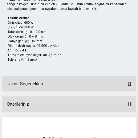
Softgrip bölgesi, üstün bir el aleti kullanımı ve üstün kontrol sağlar, bu kapsamlı el
aleti çalışması gerektiren uygulamalarda faydalı bir özelliktir.
Teknik veriler
Giriş gücü: 680 W
Çıkış gücü: 380 W
Talaş derinliği: 0 – 2,0 mm
Oluk derinliği: 0 – 8 mm
Planya genişliği: 82 mm
Rölanti devir sayısı: 19.500 dev/dak
Ağırlığı: 2,4 kg
Titreşim emisyon değeri ah: 4,5 m/s²
Tolerans K: 1,5 m/s²
Taksit Seçenekleri
Önerileriniz
Bu ürünün fiyat bilgisi, resim, ürün açıklamalarında ve diğer konularda
yetersiz gördüğünüz noktaları öneri formunu kullanarak tarafımıza
iletebilirsiniz.
Görüş ve önerileriniz için teşekkür ederiz.