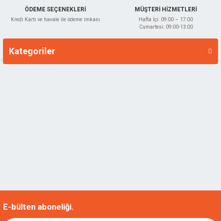
ÖDEME SEÇENEKLERİ
MÜŞTERİ HİZMETLERİ
Kredi Kartı ve havale ile ödeme imkanı
Hafta İçi: 09:00 – 17:00
Cumartesi: 09:00-13:00
Kategoriler
Markalar
E-bülten aboneliği.