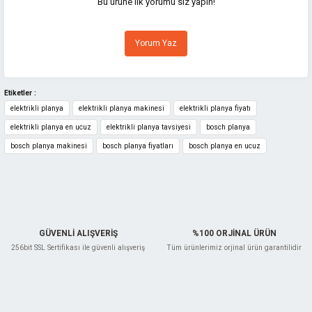
Bu ürüne ilk yorumu siz yapın!
Ürün resmi kalitesiz, bozuk veya görüntülenemiyor.
Yorum Yaz
Ürün açıklamasında eksik bilgiler bulunuyor.
Ürün bilgilerinde hatalar bulunuyor.
Ürün fiyatı diğer sitelerden daha pahalı.
Etiketler :
elektrikli planya
elektrikli planya makinesi
elektrikli planya fiyatı
Bu ürüne benzer farklı alternatifler olmalı.
elektrikli planya en ucuz
elektrikli planya tavsiyesi
bosch planya
bosch planya makinesi
bosch planya fiyatları
bosch planya en ucuz
Gönder
GÜVENLİ ALIŞVERİŞ
%100 ORJİNAL ÜRÜN
256bit SSL Sertifikası ile güvenli alışveriş
Tüm ürünlerimiz orjinal ürün garantilidir