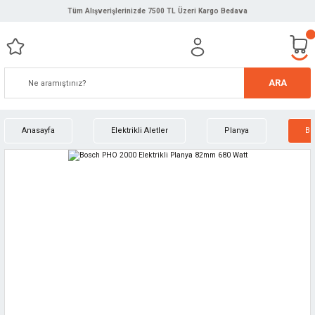
Tüm Alışverişlerinizde 7500 TL Üzeri Kargo Bedava
ARA
Anasayfa
Elektrikli Aletler
Planya
Bo