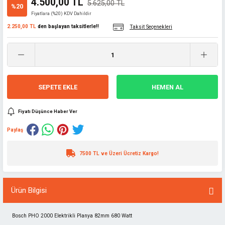
4.500,00 TL
5.625,00 TL
%20
Fiyatlara (%20) KDV Dahildir
2.250,00 TL
den başlayan taksitlerle!!
Taksit Seçenekleri
SEPETE EKLE
HEMEN AL
Fiyatı Düşünce Haber Ver
Paylaş
7500 TL ve Üzeri Ücretiz Kargo!
Ürün Bilgisi
Bosch PHO 2000 Elektrikli Planya 82mm 680 Watt