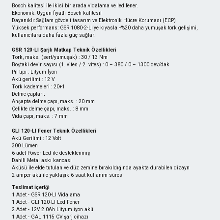
Bosch kalitesi ile ikisi bir arada vidalama ve led fener.
Ekonomik: Uygun fiyatlı Bosch kalitesi!
Dayanıklı: Sağlam gövdeli tasarım ve Elektronik Hücre Koruması (ECP)
Yüksek performans: GSR 1080-2-LI'ye kıyasla +%20 daha yumuşak tork gelişimi,
kullanıcılara daha fazla güç sağlar!
GSR 120-LI Şarjlı Matkap Teknik Özellikleri
Tork, maks. (sert/yumuşak) : 30 / 13 Nm
Boştaki devir sayısı (1. vites / 2. vites) : 0 – 380 / 0 – 1300 dev/dak
Pil tipi : Lityum İyon
Akü gerilimi : 12 V
Tork kademeleri : 20+1
Delme çapları;
Ahşapta delme çapı, maks. : 20 mm
Çelikte delme çapı, maks. : 8 mm
Vida çapı, maks. : 7 mm
GLI 120-LI Fener Teknik Özellikleri
Akü Gerilimi : 12 Volt
300 Lümen
6 adet Power Led ile desteklenmiş
Dahili Metal askı kancası
Aküsü ile elde tutulan ve düz zemine bırakıldığında ayakta durabilen dizayn
2 amper akü ile yaklaşık 6 saat kullanım süresi
Teslimat İçeriği
1 Adet - GSR 120-LI Vidalama
1 Adet - GLI 120-LI Led Fener
2 Adet - 12V 2.0Ah Lityum İyon akü
1 Adet - GAL 1115 CV şarj cihazı