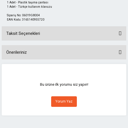
1 Adet - Plastik taşıma çantası
1 Adet - Türkçe kullanım klavuzu
Sipariş No: 06019G8004
EAN Kodu: 3165140955720
Taksit Seçenekleri
Önerileriniz
Bu ürünün fiyat bilgisi, resim, ürün açıklamalarında ve diğer konularda
yetersiz gördüğünüz noktaları öneri formunu kullanarak tarafımıza
iletebilirsiniz.
Görüş ve önerileriniz için teşekkür ederiz.
Bu ürüne ilk yorumu siz yapın!
Ürün resmi kalitesiz, bozuk veya görüntülenemiyor.
Yorum Yaz
Ürün açıklamasında eksik bilgiler bulunuyor.
Ürün bilgilerinde hatalar bulunuyor.
Ürün fiyatı diğer sitelerden daha pahalı.