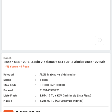
Bosch
Bosch GSR 120-LI Akülü Vidalama + GLI 120-LI Akülü Fener 12V 2Ah
(0) Yorum - 0 Puan
Kategori
Akülü Matkap ve Vidalamalar
Marka
Bosch
Stok Kodu
BOSCH.06019G8004
Barkod
3165140955720
Liste Fiyatı
8.854,17 TL + KDV (İndirimsiz Liste Fiyatı)
Havale
8.245,00 TL (%3,00 havale indirimi)