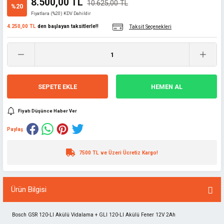
8.500,00 TL
10.625,00 TL
%20
Fiyatlara (%20) KDV Dahildir
4.250,00 TL
den başlayan taksitlerle!!
Taksit Seçenekleri
SEPETE EKLE
HEMEN AL
Fiyatı Düşünce Haber Ver
Paylaş
7500 TL ve Üzeri Ücretiz Kargo!
Ürün Bilgisi
Bosch GSR 120-LI Akülü Vidalama + GLI 120-LI Akülü Fener 12V 2Ah