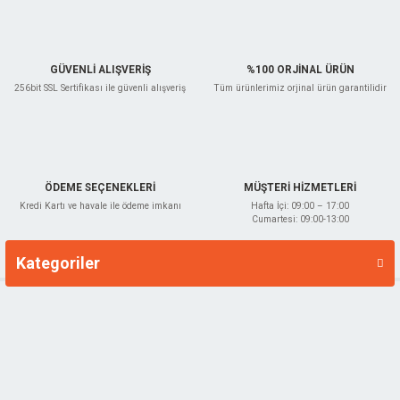
Bu ürüne benzer farklı alternatifler olmalı.
GÜVENLİ ALIŞVERİŞ
%100 ORJİNAL ÜRÜN
256bit SSL Sertifikası ile güvenli alışveriş
Tüm ürünlerimiz orjinal ürün garantilidir
Gönder
ÖDEME SEÇENEKLERİ
MÜŞTERİ HİZMETLERİ
Kredi Kartı ve havale ile ödeme imkanı
Hafta İçi: 09:00 – 17:00
Cumartesi: 09:00-13:00
Kategoriler
Markalar