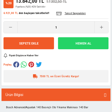
13.842,00 TL
17.302,50 TL
%20
Fiyatlara (%20) KDV Dahildir
6.921,00 TL
den başlayan taksitlerle!!
Taksit Seçenekleri
SEPETE EKLE
HEMEN AL
Fiyatı Düşünce Haber Ver
Paylaş
7500 TL ve Üzeri Ücretiz Kargo!
Ürün Bilgisi
Bosch AdvancedAquatak 140 Basınçlı Oto Yıkama Makinası 140 Bar