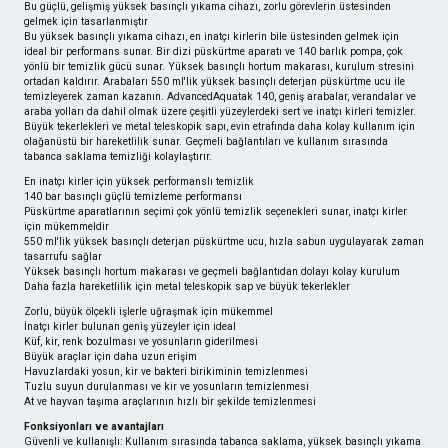
Bu güçlü, gelişmiş yüksek basınçlı yıkama cihazı, zorlu görevlerin üstesinden
gelmek için tasarlanmıştır
Bu yüksek basınçlı yıkama cihazı, en inatçı kirlerin bile üstesinden gelmek için
ideal bir performans sunar. Bir dizi püskürtme aparatı ve 140 barlık pompa, çok
yönlü bir temizlik gücü sunar. Yüksek basınçlı hortum makarası, kurulum stresini
ortadan kaldırır. Arabaları 550 ml'lik yüksek basınçlı deterjan püskürtme ucu ile
temizleyerek zaman kazanın. AdvancedAquatak 140, geniş arabalar, verandalar ve
araba yolları da dahil olmak üzere çeşitli yüzeylerdeki sert ve inatçı kirleri temizler.
Büyük tekerlekleri ve metal teleskopik sapı, evin etrafında daha kolay kullanım için
olağanüstü bir hareketlilik sunar. Geçmeli bağlantıları ve kullanım sırasında
tabanca saklama temizliği kolaylaştırır.
En inatçı kirler için yüksek performanslı temizlik
140 bar basınçlı güçlü temizleme performansı
Püskürtme aparatlarının seçimi çok yönlü temizlik seçenekleri sunar, inatçı kirler
için mükemmeldir
550 ml'lik yüksek basınçlı deterjan püskürtme ucu, hızla sabun uygulayarak zaman
tasarrufu sağlar
Yüksek basınçlı hortum makarası ve geçmeli bağlantıdan dolayı kolay kurulum
Daha fazla hareketlilik için metal teleskopik sap ve büyük tekerlekler
Zorlu, büyük ölçekli işlerle uğraşmak için mükemmel
İnatçı kirler bulunan geniş yüzeyler için ideal
Küf, kir, renk bozulması ve yosunların giderilmesi
Büyük araçlar için daha uzun erişim
Havuzlardaki yosun, kir ve bakteri birikiminin temizlenmesi
Tuzlu suyun durulanması ve kir ve yosunların temizlenmesi
At ve hayvan taşıma araçlarının hızlı bir şekilde temizlenmesi
Fonksiyonları ve avantajları
Güvenli ve kullanışlı: Kullanım sırasında tabanca saklama, yüksek basınçlı yıkama