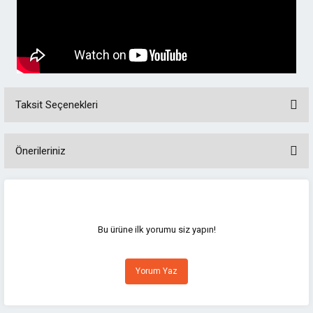
Taksit Seçenekleri
Önerileriniz
Bu ürünün fiyat bilgisi, resim, ürün açıklamalarında ve diğer konularda
yetersiz gördüğünüz noktaları öneri formunu kullanarak tarafımıza
iletebilirsiniz.
Görüş ve önerileriniz için teşekkür ederiz.
Bu ürüne ilk yorumu siz yapın!
Ürün resmi kalitesiz, bozuk veya görüntülenemiyor.
Yorum Yaz
Ürün açıklamasında eksik bilgiler bulunuyor.
Ürün bilgilerinde hatalar bulunuyor.