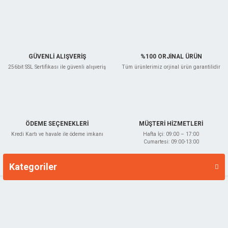
Ürün fiyatı diğer sitelerden daha pahalı.
Bu ürüne benzer farklı alternatifler olmalı.
GÜVENLİ ALIŞVERİŞ
%100 ORJİNAL ÜRÜN
256bit SSL Sertifikası ile güvenli alışveriş
Tüm ürünlerimiz orjinal ürün garantilidir
Gönder
ÖDEME SEÇENEKLERİ
MÜŞTERİ HİZMETLERİ
Kredi Kartı ve havale ile ödeme imkanı
Hafta İçi: 09:00 – 17:00
Cumartesi: 09:00-13:00
Kategoriler
Markalar