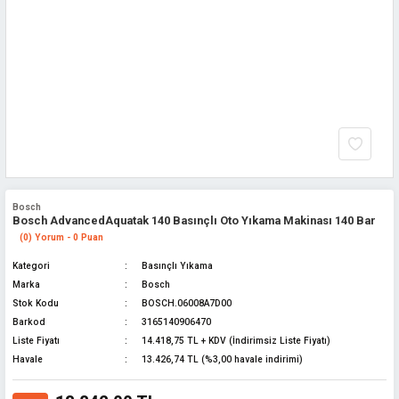
Bosch
Bosch AdvancedAquatak 140 Basınçlı Oto Yıkama Makinası 140 Bar
(0) Yorum - 0 Puan
Kategori
Basınçlı Yıkama
Marka
Bosch
Stok Kodu
BOSCH.06008A7D00
Barkod
3165140906470
Liste Fiyatı
14.418,75 TL + KDV (İndirimsiz Liste Fiyatı)
Havale
13.426,74 TL (%3,00 havale indirimi)