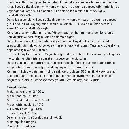
cihazını kullanırken güvenlik ve rahatlık için tabancanın depolanmasını mümkün
kılar. Bosch yüksek basınçlı yıkama cihazları, durgun su deposu gibi harici bir su
kaynağından kendisi su emebilir. Bu da daha fazla temizlik esnekliği ve
hareketliliği sağlar.
Daha fazla esneklik: Bosch yüksek basınçlı yıkama cihazları, durgun su deposu
gibi harici bir su kaynağından kendisi su emebilir. Bu da daha fazla temizlik
esnekliği ve hareketliliği sağlar.
Kurulumu kolay, kullanımı rahat: Yüksek basınçlı hortum makarası, kurulumu
kolaylaştırır ve hortum için kolay saklama sağlar.
Daha fazla hareketlilik ve daha kolay depolama: Büyük tekerlekler ve metal
teleskopik tutamak konfor ve kolay manevra kabiliyeti sunar. Tutamak, güvenlik ve
depolama için yerine kilitlenir.
Hızlı ve kolay kurulum için: Geçmeli bağlantılar, kurulumu hızlı ve kolay hale getirir.
Hortumlar ve püskürtme aparatları sadece yerine oturtulur.
Daha uzun ömür için artırılmış ürün koruması: İki filtre, makineye pislik girişine
karşı daha iyi koruma sağlar ve dolayısıyla ürün ömrünü uzatır.
Kullanımı kolay – deterjanı hızlı bir şekilde uygulayın: 550 ml'lik yüksek basınçlı
deterjan püskürtme ucu ile sabunu hızlı bir şekilde uygulayın. Püskürtme ucu
bağlantısı arabaları ve bahçe mobilyalarını temizlemeyi basitleştirir.
Teknik veriler
Motor performansı: 2.100 W
Maks. basınç: 140 bar
Maks. sevk miktarı: 450 l/saat
Maks. giriş sıcaklığı: 40°C
Giriş suyu sıcaklığı: 40°C
Su çekme özelliği: 0.5 m
Deterjan sistemi: Yüksek basınçlı köpük
Motor tipi: İndüksiyon
Pompa tipi: 3 silindir