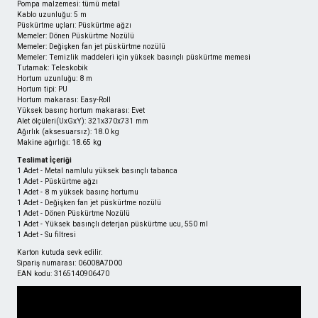
Pompa malzemesi: tümü metal
Kablo uzunluğu: 5 m
Püskürtme uçları: Püskürtme ağzı
Memeler: Dönen Püskürtme Nozülü
Memeler: Değişken fan jet püskürtme nozülü
Memeler: Temizlik maddeleri için yüksek basınçlı püskürtme memesi
Tutamak: Teleskobik
Hortum uzunluğu: 8 m
Hortum tipi: PU
Hortum makarası: Easy-Roll
Yüksek basınç hortum makarası: Evet
Alet ölçüleri(UxGxY): 321x370x731 mm
Ağırlık (aksesuarsız): 18.0 kg
Makine ağırlığı: 18.65 kg
Teslimat İçeriği
1 Adet - Metal namlulu yüksek basınçlı tabanca
1 Adet - Püskürtme ağzı
1 Adet - 8 m yüksek basınç hortumu
1 Adet - Değişken fan jet püskürtme nozülü
1 Adet - Dönen Püskürtme Nozülü
1 Adet - Yüksek basınçlı deterjan püskürtme ucu, 550 ml
1 Adet - Su filtresi
Karton kutuda sevk edilir.
Sipariş numarası: 06008A7D00
EAN kodu: 3165140906470