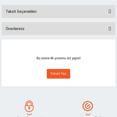
Taksit Seçenekleri
Önerileriniz
Bu ürünün fiyat bilgisi, resim, ürün açıklamalarında ve diğer konularda
yetersiz gördüğünüz noktaları öneri formunu kullanarak tarafımıza
iletebilirsiniz.
Görüş ve önerileriniz için teşekkür ederiz.
Bu ürüne ilk yorumu siz yapın!
Ürün resmi kalitesiz, bozuk veya görüntülenemiyor.
Yorum Yaz
Ürün açıklamasında eksik bilgiler bulunuyor.
Ürün bilgilerinde hatalar bulunuyor.
Ürün fiyatı diğer sitelerden daha pahalı.
Bu ürüne benzer farklı alternatifler olmalı.