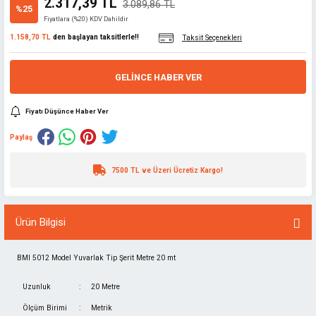
2.317,39 TL
3.089,86 TL
%25
Fiyatlara (%20) KDV Dahildir
1.158,70 TL
den başlayan taksitlerle!!
Taksit Seçenekleri
GELINCE HABER VER
Fiyatı Düşünce Haber Ver
Paylaş
7500 TL ve Üzeri Ücretiz Kargo!
Ürün Bilgisi
BMI 5012 Model Yuvarlak Tip Şerit Metre 20 mt
Uzunluk
:
20 Metre
Ölçüm Birimi
:
Metrik