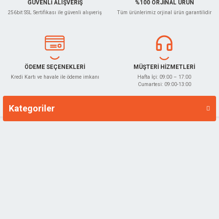
GÜVENLİ ALIŞVERİŞ
%100 ORJİNAL ÜRÜN
256bit SSL Sertifikası ile güvenli alışveriş
Tüm ürünlerimiz orjinal ürün garantilidir
Gönder
ÖDEME SEÇENEKLERİ
MÜŞTERİ HİZMETLERİ
Kredi Kartı ve havale ile ödeme imkanı
Hafta İçi: 09:00 – 17:00
Cumartesi: 09:00-13:00
Kategoriler
Markalar