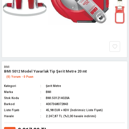
BMI
BMI 5012 Model Yuvarlak Tip Şerit Metre 20 mt
(0) Yorum - 0 Puan
Kategori
Şerit Metre
Marka
BMI
Stok Kodu
BMI.501214020A
Barkod
4007368072843
Liste Fiyatı
45,98 EUR + KDV (İndirimsiz Liste Fiyatı)
Havale
2.247,87 TL (%3,00 havale indirimi)