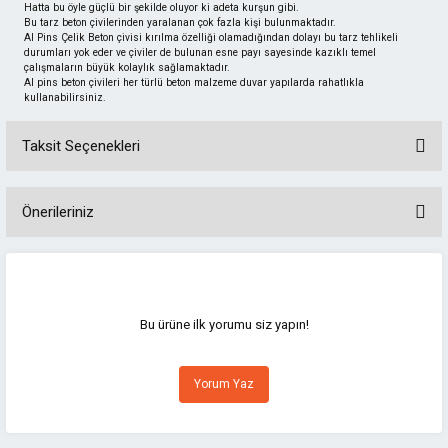
Hatta bu öyle güçlü bir şekilde oluyor ki adeta kurşun gibi.
Bu tarz beton çivilerinden yaralanan çok fazla kişi bulunmaktadır.
Al Pins Çelik Beton çivisi kırılma özelliği olamadığından dolayı bu tarz tehlikeli
durumları yok eder ve çiviler de bulunan esne payı sayesinde kazıklı temel
çalışmaların büyük kolaylık sağlamaktadır.
Al pins beton çivileri her türlü beton malzeme duvar yapılarda rahatlıkla
kullanabilirsiniz.
Taksit Seçenekleri
Önerileriniz
Bu ürünün fiyat bilgisi, resim, ürün açıklamalarında ve diğer konularda
yetersiz gördüğünüz noktaları öneri formunu kullanarak tarafımıza
iletebilirsiniz.
Görüş ve önerileriniz için teşekkür ederiz.
Bu ürüne ilk yorumu siz yapın!
Ürün resmi kalitesiz, bozuk veya görüntülenemiyor.
Yorum Yaz
Ürün açıklamasında eksik bilgiler bulunuyor.
Ürün bilgilerinde hatalar bulunuyor.