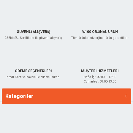
Ürün fiyatı diğer sitelerden daha pahalı.
Bu ürüne benzer farklı alternatifler olmalı.
GÜVENLİ ALIŞVERİŞ
%100 ORJİNAL ÜRÜN
256bit SSL Sertifikası ile güvenli alışveriş
Tüm ürünlerimiz orjinal ürün garantilidir
Gönder
ÖDEME SEÇENEKLERİ
MÜŞTERİ HİZMETLERİ
Kredi Kartı ve havale ile ödeme imkanı
Hafta İçi: 09:00 – 17:00
Cumartesi: 09:00-13:00
Kategoriler
Markalar