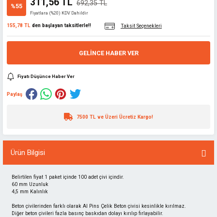
311,56 TL
692,35 TL
%55
Fiyatlara (%20) KDV Dahildir
155,78 TL
den başlayan taksitlerle!!
Taksit Seçenekleri
GELINCE HABER VER
Fiyatı Düşünce Haber Ver
Paylaş
7500 TL ve Üzeri Ücretiz Kargo!
Ürün Bilgisi
Belirtilen fiyat 1 paket içinde 100 adet çivi içindir.
60 mm Uzunluk
4,5 mm Kalınlık
Beton çivilerinden farklı olarak Al Pins Çelik Beton çivisi kesinlikle kırılmaz.
Diğer beton çivileri fazla basınç baskıdan dolayı kırılıp fırlayabilir.