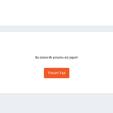
yetersiz gördüğünüz noktaları öneri formunu kullanarak tarafımıza iletebilirsini
Bu ürüne ilk yorumu siz yapın!
Yorum Yaz
Gönder