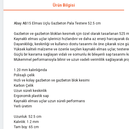
Ürün Bilgisi
Abay AB15 Elmas Uçlu Gazbeton Pala Testere 52.5 cm
Gazbeton ve gazbeton blokları kesmek için özel olarak tasarlanan 525 mm 
Kaynaklı elmas uçlar işlerinizi hızlandırır ve daha az enerji harcayarak d
Dayanıklılığı, keskinliği ve kullanıcı dostu tasarımı ile öne çıkarak size 
Yüksek kaliteli malzeme ve özenle seçilen kaynaklı elmas uçlar, testereni
Güçlü bir kavrama sağlayan vidalı ve somunlu iki bileşenli sap tasarımı kul
Mükemmel performansıyla bilinir ve uzun vadeli verimlilik sağlayarak projel
1.20 mm kalınlığında
Polisajlı çelik
Hızlı ve kolay gazbeton ve gazbeton blok kesimi
Karbon Çelik
Uzun süreli keskinlik
Ergonomik plastik sap
Kaynaklı elmas uçlar uzun süreli performans
Yerli üretim
Uzunluk: 52.5 cm
Kalınlık: 1.2 mm
Tam boy: 65 cm