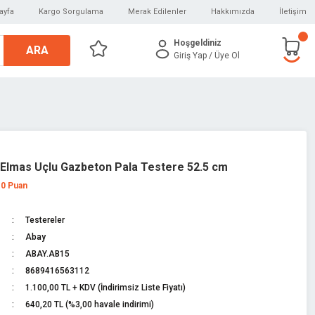
ayfa
Kargo Sorgulama
Merak Edilenler
Hakkımızda
İletişim
Hoşgeldiniz
ARA
Giriş Yap
/ Üye Ol
Elmas Uçlu Gazbeton Pala Testere 52.5 cm
 0 Puan
Testereler
Abay
ABAY.AB15
8689416563112
1.100,00 TL + KDV (İndirimsiz Liste Fiyatı)
640,20 TL (%3,00 havale indirimi)