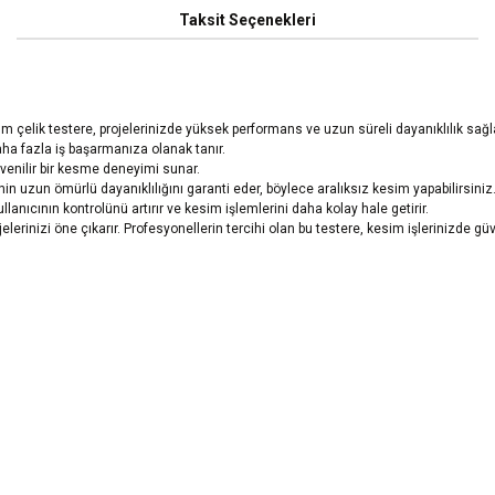
Taksit Seçenekleri
çelik testere, projelerinizde yüksek performans ve uzun süreli dayanıklılık sağla
aha fazla iş başarmanıza olanak tanır.
güvenilir bir kesme deneyimi sunar.
n uzun ömürlü dayanıklılığını garanti eder, böylece aralıksız kesim yapabilirsiniz
lanıcının kontrolünü artırır ve kesim işlemlerini daha kolay hale getirir.
erinizi öne çıkarır. Profesyonellerin tercihi olan bu testere, kesim işlerinizde güve