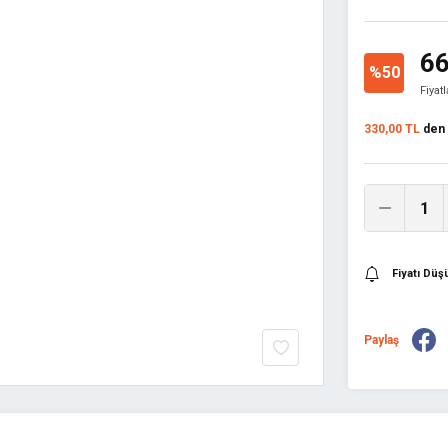
66
%50
Fiyat
330,00 TL
den b
Fiyatı Dü
Paylaş