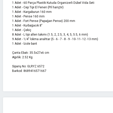
1 Adet - 60 Parça Plastik Kutuda Organizerli Dübel Vida Seti
1 Adet - Cep Tipi El Feneri (Pil hariçtir)
1 Adet - Kargaburun 160 mm
1 Adet - Pense 160 mm
1 Adet - Fort Pense (Papağan Pense) 200 mm
1 Adet - Kurbağacık 8"
1 Adet - Çekiç
8 Adet - L tipi allen takımı (1.5, 2, 2.5, 3, 4, 5, 5.5, 6 mm)
9 Adet - 1/4" lokma anahtar (5 - 6 - 7 - 8 - 9 - 10- 11- 12 -13 mm)
1 Adet - İzole bant
Çanta Ebatı: 35.5x27x6 cm
Ağırlık: 2.52 Kg
Sipariş No: GLRYZ.6572
Barkod: 8689416571667
Bu ürünün fiyat bilgisi, resim, ürün açıklamalarında ve diğer konularda 
Görüş ve önerileriniz için teşekkür ederiz.
Ürün resmi kalitesiz, bozuk veya görüntülenemiyor.