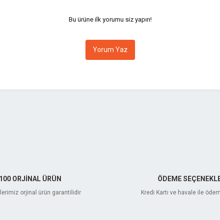
Bu ürüne ilk yorumu siz yapın!
Yorum Yaz
Gönder
100 ORJİNAL ÜRÜN
ÖDEME SEÇENEKLE
erimiz orjinal ürün garantilidir
Kredi Kartı ve havale ile öde