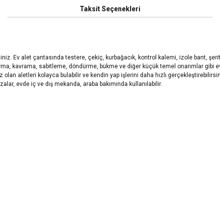
Taksit Seçenekleri
z. Ev alet çantasında testere, çekiç, kurbağacık, kontrol kalemi, izole bant, şerit 
ıyırma, kavrama, sabitleme, döndürme, bükme ve diğer küçük temel onarımlar gibi ev
 olan aletleri kolayca bulabilir ve kendin yap işlerini daha hızlı gerçekleştirebilirsin
zalar, evde iç ve dış mekanda, araba bakımında kullanılabilir.