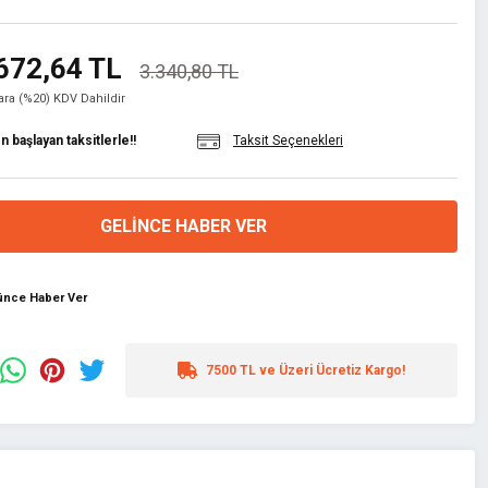
672,64 TL
3.340,80 TL
lara (%20) KDV Dahildir
 başlayan taksitlerle!!
Taksit Seçenekleri
GELINCE HABER VER
şünce Haber Ver
7500 TL ve Üzeri Ücretiz Kargo!