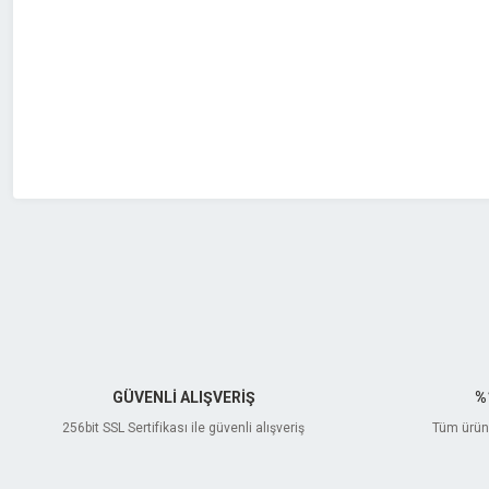
Ürün açıklamasında eksik bilgiler bulunuyor.
Ürün bilgilerinde hatalar bulunuyor.
Ürün fiyatı diğer sitelerden daha pahalı.
Bu ürüne benzer farklı alternatifler olmalı.
GÜVENLİ ALIŞVERİŞ
%
256bit SSL Sertifikası ile güvenli alışveriş
Tüm ürünl