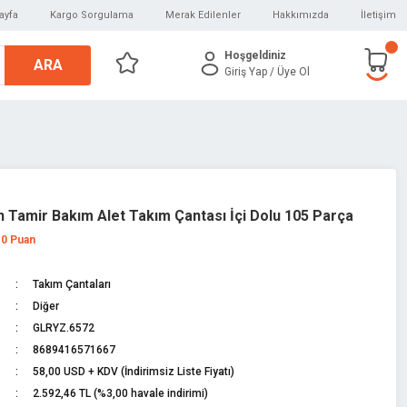
ayfa
Kargo Sorgulama
Merak Edilenler
Hakkımızda
İletişim
Hoşgeldiniz
ARA
Giriş Yap
/ Üye Ol
n Tamir Bakım Alet Takım Çantası İçi Dolu 105 Parça
 0 Puan
Takım Çantaları
Diğer
GLRYZ.6572
8689416571667
58,00 USD + KDV (İndirimsiz Liste Fiyatı)
2.592,46 TL (%3,00 havale indirimi)