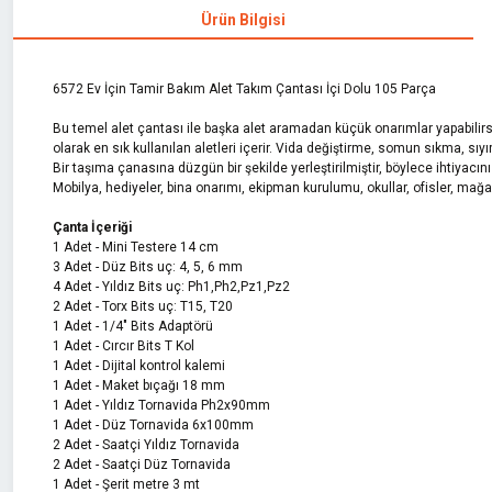
Ürün Bilgisi
6572 Ev İçin Tamir Bakım Alet Takım Çantası İçi Dolu 105 Parça
Bu temel alet çantası ile başka alet aramadan küçük onarımlar yapabilirsini
olarak en sık kullanılan aletleri içerir. Vida değiştirme, somun sıkma, s
Bir taşıma çanasına düzgün bir şekilde yerleştirilmiştir, böylece ihtiyacınız
Mobilya, hediyeler, bina onarımı, ekipman kurulumu, okullar, ofisler, mağa
Çanta İçeriği
1 Adet - Mini Testere 14 cm
3 Adet - Düz Bits uç: 4, 5, 6 mm
4 Adet - Yıldız Bits uç: Ph1,Ph2,Pz1,Pz2
2 Adet - Torx Bits uç: T15, T20
1 Adet - 1/4" Bits Adaptörü
1 Adet - Cırcır Bits T Kol
1 Adet - Dijital kontrol kalemi
1 Adet - Maket bıçağı 18 mm
1 Adet - Yıldız Tornavida Ph2x90mm
1 Adet - Düz Tornavida 6x100mm
2 Adet - Saatçi Yıldız Tornavida
2 Adet - Saatçi Düz Tornavida
1 Adet - Şerit metre 3 mt