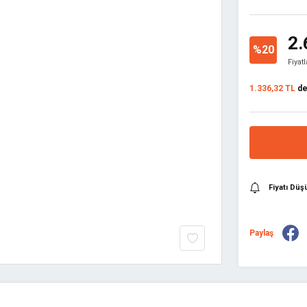
2.
%20
Fiyat
1.336,32 TL
den
Fiyatı Dü
Paylaş