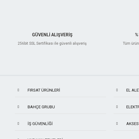
GÜVENLİ ALIŞVERİŞ
%
256bit SSL Sertifikası ile güvenli alışveriş
Tüm ürünl
FIRSAT ÜRÜNLERİ
EL ALE
BAHÇE GRUBU
ELEKTR
İŞ GÜVENLIĞI
AKSES