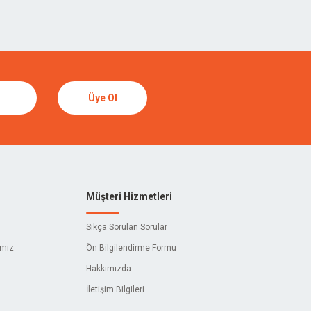
TORMEK
SUIZAN
Üye Ol
DICTUM
CETA FORM
404
Müşteri Hizmetleri
ADELA
Sıkça Sorulan Sorular
AKBANT
ımız
Ön Bilgilendirme Formu
Hakkımızda
AL WELDERS
İletişim Bilgileri
ALPINS