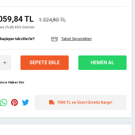
059,84 TL
1.324,80 TL
lara (%20) KDV Dahildir
aşlayan taksitlerle!!
Taksit Seçenekleri
SEPETE EKLE
HEMEN AL
şünce Haber Ver
7500 TL ve Üzeri Ücretiz Kargo!