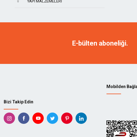
YAPI MALZEMELERI
TITI
NAREX
MANPA
KING 
E-bülten aboneliği.
KAINDL
ARBOR
TADPOLE
KUTZA
STANLEY
GEDOR
Mobilden Bağl
414
ABAY
Bizi Takip Edin
AEG
AGATE
AKÇALI
AKS
ALBESA
ALF