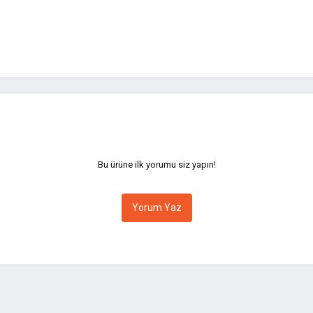
yetersiz gördüğünüz noktaları öneri formunu kullanarak tarafımıza iletebilirsini
Bu ürüne ilk yorumu siz yapın!
Yorum Yaz
Gönder