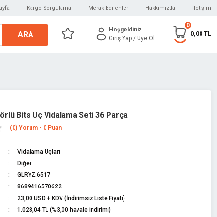
ayfa
Kargo Sorgulama
Merak Edilenler
Hakkımızda
İletişim
0
Hoşgeldiniz
ARA
0,00 TL
Giriş Yap
/ Üye Ol
örlü Bits Uç Vidalama Seti 36 Parça
(0) Yorum - 0 Puan
Vidalama Uçları
Diğer
GLRYZ.6517
8689416570622
23,00 USD + KDV (İndirimsiz Liste Fiyatı)
1.028,04 TL (%3,00 havale indirimi)