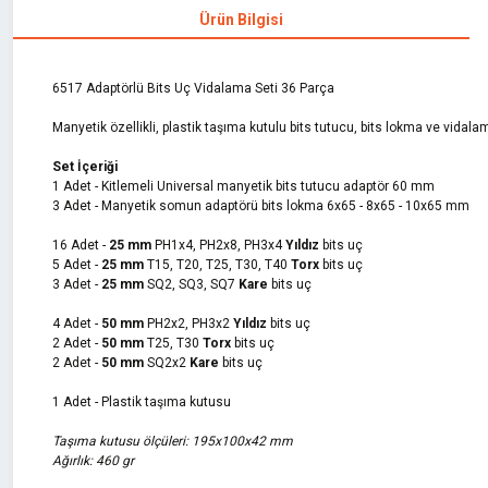
Ürün Bilgisi
6517 Adaptörlü Bits Uç Vidalama Seti 36 Parça
Manyetik özellikli, plastik taşıma kutulu bits tutucu, bits lokma ve vidala
Set İçeriği
1 Adet - Kitlemeli Universal manyetik bits tutucu adaptör 60 mm
3 Adet - Manyetik somun adaptörü bits lokma 6x65 - 8x65 - 10x65 mm
16 Adet -
25 mm
PH1x4, PH2x8, PH3x4
Yıldız
bits uç
5 Adet -
25 mm
T15, T20, T25, T30, T40
Torx
bits uç
3 Adet -
25 mm
SQ2, SQ3, SQ7
Kare
bits uç
4 Adet -
50 mm
PH2x2, PH3x2
Yıldız
bits uç
2 Adet -
50 mm
T25, T30
Torx
bits uç
2 Adet -
50 mm
SQ2x2
Kare
bits uç
1 Adet - Plastik taşıma kutusu
Taşıma kutusu ölçüleri: 195x100x42 mm
Ağırlık: 460 gr