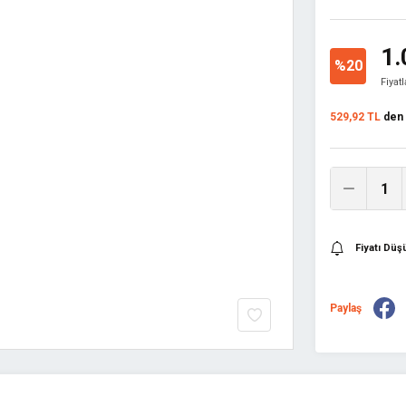
1.
%20
Fiyat
529,92 TL
den b
Fiyatı Dü
Paylaş