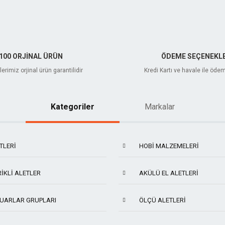
100 ORJİNAL ÜRÜN
ÖDEME SEÇENEKLE
erimiz orjinal ürün garantilidir
Kredi Kartı ve havale ile öde
Kategoriler
Markalar
TLERI
HOBI MALZEMELERI
IKLI ALETLER
AKÜLÜ EL ALETLERI
UARLAR GRUPLARI
ÖLÇÜ ALETLERI