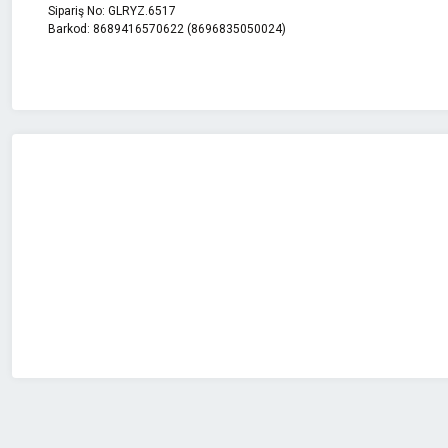
Sipariş No: GLRYZ.6517
Barkod: 8689416570622 (8696835050024)
Bu ürünün fiyat bilgisi, resim, ürün açıklamalarında ve diğer konularda 
Görüş ve önerileriniz için teşekkür ederiz.
Ürün resmi kalitesiz, bozuk veya görüntülenemiyor.
Ürün açıklamasında eksik bilgiler bulunuyor.
Ürün bilgilerinde hatalar bulunuyor.
Ürün fiyatı diğer sitelerden daha pahalı.
Bu ürüne benzer farklı alternatifler olmalı.