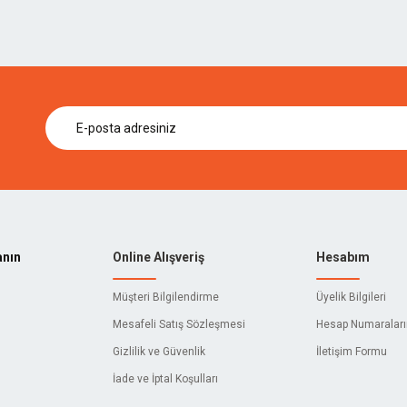
KIRSCHEN
ARTHUR'S TOOLS
SCS
TECH
BISON
LL
İZELTAŞ
E
3M
anın
Online Alışveriş
Hesabım
ACTIVEHAND
Müşteri Bilgilendirme
Üyelik Bilgileri
C
AIWA
Mesafeli Satış Sözleşmesi
Hesap Numaralar
Gizlilik ve Güvenlik
İletişim Formu
AKY
İade ve İptal Koşulları
ALFRA