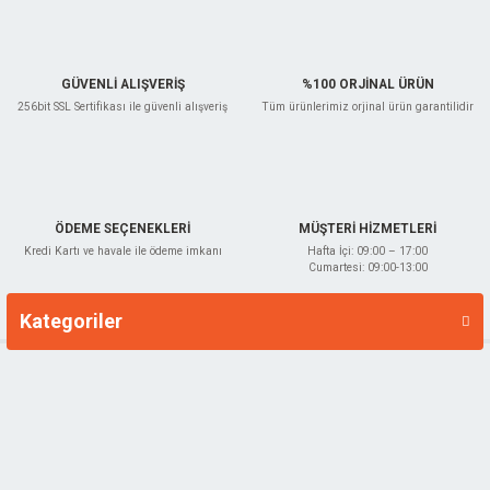
Bu ürüne benzer farklı alternatifler olmalı.
GÜVENLİ ALIŞVERİŞ
%100 ORJİNAL ÜRÜN
256bit SSL Sertifikası ile güvenli alışveriş
Tüm ürünlerimiz orjinal ürün garantilidir
Gönder
ÖDEME SEÇENEKLERİ
MÜŞTERİ HİZMETLERİ
Kredi Kartı ve havale ile ödeme imkanı
Hafta İçi: 09:00 – 17:00
Cumartesi: 09:00-13:00
Kategoriler
Markalar