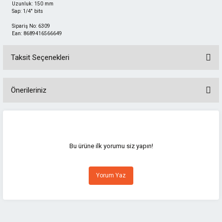
Uzunluk: 150 mm
Sap: 1/4" bits
Sipariş No: 6309
Ean: 8689416566649
Taksit Seçenekleri
Önerileriniz
Bu ürünün fiyat bilgisi, resim, ürün açıklamalarında ve diğer konularda
yetersiz gördüğünüz noktaları öneri formunu kullanarak tarafımıza
iletebilirsiniz.
Görüş ve önerileriniz için teşekkür ederiz.
Bu ürüne ilk yorumu siz yapın!
Ürün resmi kalitesiz, bozuk veya görüntülenemiyor.
Yorum Yaz
Ürün açıklamasında eksik bilgiler bulunuyor.
Ürün bilgilerinde hatalar bulunuyor.
Ürün fiyatı diğer sitelerden daha pahalı.