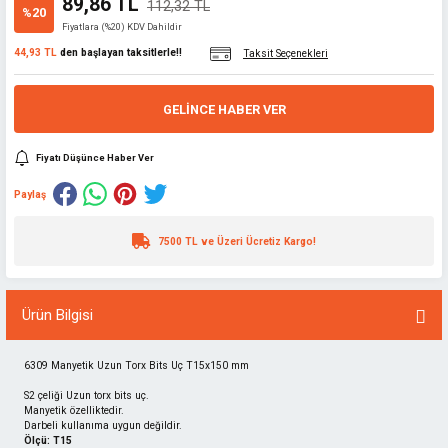
89,86 TL
112,32 TL
%20
Fiyatlara (%20) KDV Dahildir
44,93 TL
den başlayan taksitlerle!!
Taksit Seçenekleri
GELINCE HABER VER
Fiyatı Düşünce Haber Ver
Paylaş
7500 TL ve Üzeri Ücretiz Kargo!
Ürün Bilgisi
6309 Manyetik Uzun Torx Bits Uç T15x150 mm
S2 çeliği Uzun torx bits uç.
Manyetik özelliktedir.
Darbeli kullanıma uygun değildir.
Ölçü: T15