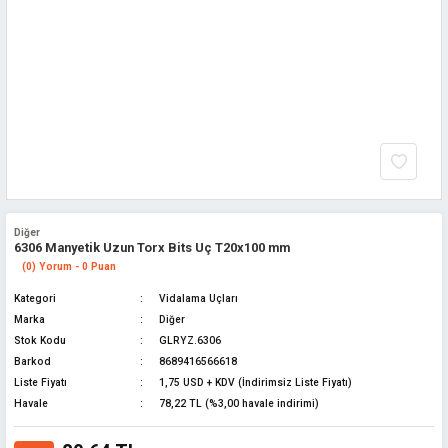
Diğer
6306 Manyetik Uzun Torx Bits Uç T20x100 mm
(0) Yorum - 0 Puan
Kategori
Vidalama Uçları
Marka
Diğer
Stok Kodu
GLRYZ.6306
Barkod
8689416566618
Liste Fiyatı
1,75 USD + KDV (İndirimsiz Liste Fiyatı)
Havale
78,22 TL (%3,00 havale indirimi)