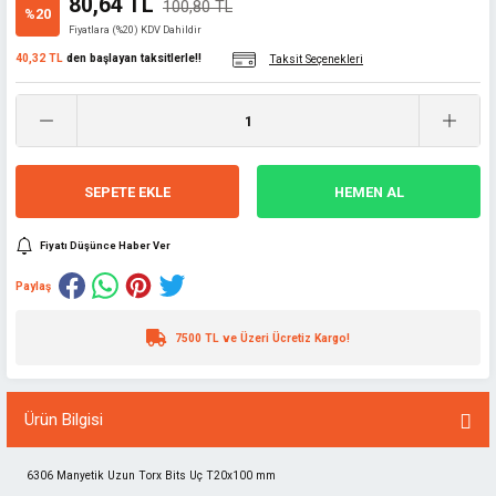
80,64 TL
100,80 TL
%20
Fiyatlara (%20) KDV Dahildir
40,32 TL
den başlayan taksitlerle!!
Taksit Seçenekleri
SEPETE EKLE
HEMEN AL
Fiyatı Düşünce Haber Ver
Paylaş
7500 TL ve Üzeri Ücretiz Kargo!
Ürün Bilgisi
6306 Manyetik Uzun Torx Bits Uç T20x100 mm