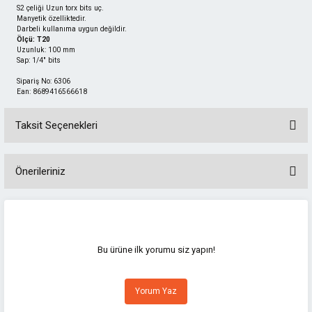
S2 çeliği Uzun torx bits uç.
Manyetik özelliktedir.
Darbeli kullanıma uygun değildir.
Ölçü: T20
Uzunluk: 100 mm
Sap: 1/4" bits
Sipariş No: 6306
Ean: 8689416566618
Taksit Seçenekleri
Önerileriniz
Bu ürünün fiyat bilgisi, resim, ürün açıklamalarında ve diğer konularda
yetersiz gördüğünüz noktaları öneri formunu kullanarak tarafımıza
iletebilirsiniz.
Görüş ve önerileriniz için teşekkür ederiz.
Bu ürüne ilk yorumu siz yapın!
Ürün resmi kalitesiz, bozuk veya görüntülenemiyor.
Yorum Yaz
Ürün açıklamasında eksik bilgiler bulunuyor.