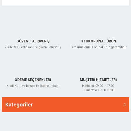
Ürün bilgilerinde hatalar bulunuyor.
Ürün fiyatı diğer sitelerden daha pahalı.
Bu ürüne benzer farklı alternatifler olmalı.
GÜVENLİ ALIŞVERİŞ
%100 ORJİNAL ÜRÜN
256bit SSL Sertifikası ile güvenli alışveriş
Tüm ürünlerimiz orjinal ürün garantilidir
Gönder
ÖDEME SEÇENEKLERİ
MÜŞTERİ HİZMETLERİ
Kredi Kartı ve havale ile ödeme imkanı
Hafta İçi: 09:00 – 17:00
Cumartesi: 09:00-13:00
Kategoriler
Markalar