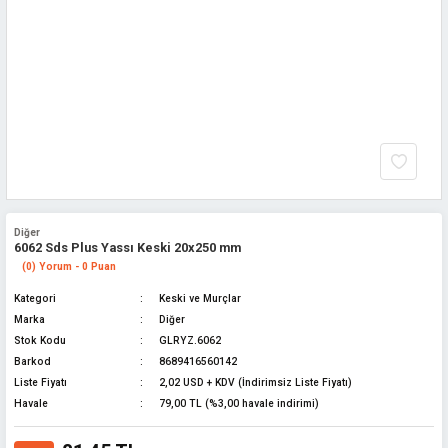
Diğer
6062 Sds Plus Yassı Keski 20x250 mm
(0) Yorum - 0 Puan
Kategori
Keski ve Murçlar
Marka
Diğer
Stok Kodu
GLRYZ.6062
Barkod
8689416560142
Liste Fiyatı
2,02 USD + KDV (İndirimsiz Liste Fiyatı)
Havale
79,00 TL (%3,00 havale indirimi)