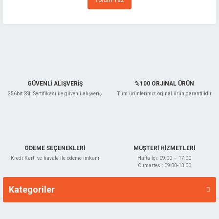
Yorum Yaz
Ürün açıklamasında eksik bilgiler bulunuyor.
Ürün bilgilerinde hatalar bulunuyor.
Ürün fiyatı diğer sitelerden daha pahalı.
Bu ürüne benzer farklı alternatifler olmalı.
GÜVENLİ ALIŞVERİŞ
%100 ORJİNAL ÜRÜN
256bit SSL Sertifikası ile güvenli alışveriş
Tüm ürünlerimiz orjinal ürün garantilidir
Gönder
ÖDEME SEÇENEKLERİ
MÜŞTERİ HİZMETLERİ
Kredi Kartı ve havale ile ödeme imkanı
Hafta İçi: 09:00 – 17:00
Cumartesi: 09:00-13:00
Kategoriler
Markalar