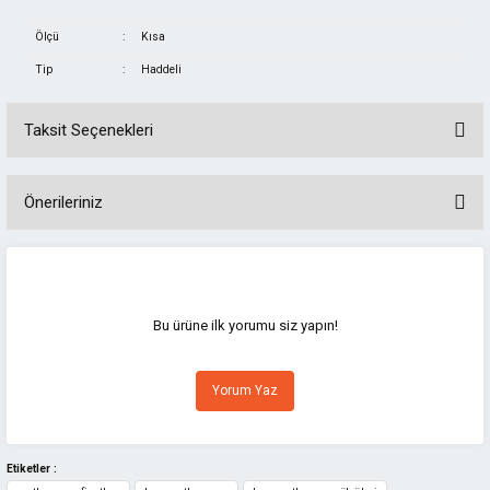
Ölçü
:
Kısa
Tip
:
Haddeli
Taksit Seçenekleri
Önerileriniz
Bu ürünün fiyat bilgisi, resim, ürün açıklamalarında ve diğer konularda
yetersiz gördüğünüz noktaları öneri formunu kullanarak tarafımıza
iletebilirsiniz.
Görüş ve önerileriniz için teşekkür ederiz.
Bu ürüne ilk yorumu siz yapın!
Ürün resmi kalitesiz, bozuk veya görüntülenemiyor.
Yorum Yaz
Ürün açıklamasında eksik bilgiler bulunuyor.
Ürün bilgilerinde hatalar bulunuyor.
Ürün fiyatı diğer sitelerden daha pahalı.
Etiketler :