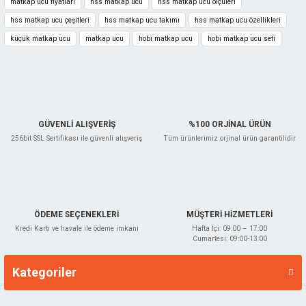
matkap ucu fiyatları
hss matkap ucu
hss matkap ucu ölçüleri
Bu ürüne benzer farklı alternatifler olmalı.
hss matkap ucu çeşitleri
hss matkap ucu takımı
hss matkap ucu özellikleri
küçük matkap ucu
matkap ucu
hobi matkap ucu
hobi matkap ucu seti
Gönder
GÜVENLİ ALIŞVERİŞ
%100 ORJİNAL ÜRÜN
256bit SSL Sertifikası ile güvenli alışveriş
Tüm ürünlerimiz orjinal ürün garantilidir
ÖDEME SEÇENEKLERİ
MÜŞTERİ HİZMETLERİ
Kredi Kartı ve havale ile ödeme imkanı
Hafta İçi: 09:00 – 17:00
Cumartesi: 09:00-13:00
Kategoriler
Markalar