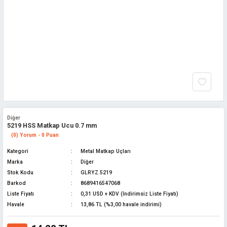
Diğer
5219 HSS Matkap Ucu 0.7 mm
(0) Yorum - 0 Puan
Kategori
Metal Matkap Uçları
Marka
Diğer
Stok Kodu
GLRYZ.5219
Barkod
8689416547068
Liste Fiyatı
0,31 USD + KDV (İndirimsiz Liste Fiyatı)
Havale
13,86 TL (%3,00 havale indirimi)