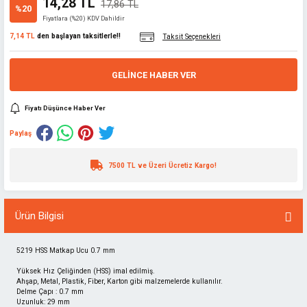
14,28 TL
17,86 TL
%20
Fiyatlara (%20) KDV Dahildir
7,14 TL
den başlayan taksitlerle!!
Taksit Seçenekleri
GELINCE HABER VER
Fiyatı Düşünce Haber Ver
Paylaş
7500 TL ve Üzeri Ücretiz Kargo!
Ürün Bilgisi
5219 HSS Matkap Ucu 0.7 mm
Yüksek Hız Çeliğinden (HSS) imal edilmiş.
Ahşap, Metal, Plastik, Fiber, Karton gibi malzemelerde kullanılır.
Delme Çapı : 0.7 mm
Uzunluk: 29 mm