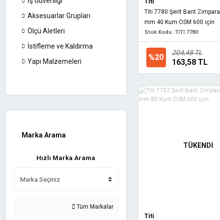
İş Güvenliği
Titi
Titi 7780 Şerit Bant Zımpa
Aksesuarlar Grupları
mm 40 Kum OSM 600 için
Ölçü Aletleri
Stok Kodu :
TITI.7780
İstifleme ve Kaldırma
204,48 TL
%20
163,58 TL
Yapı Malzemeleri
Marka Arama
TÜKENDİ
Hızlı Marka Arama
Tüm Markalar
Titi