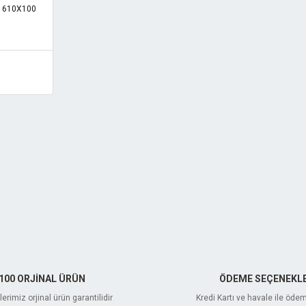
ra 610X100
100 ORJİNAL ÜRÜN
ÖDEME SEÇENEKLE
erimiz orjinal ürün garantilidir
Kredi Kartı ve havale ile öde