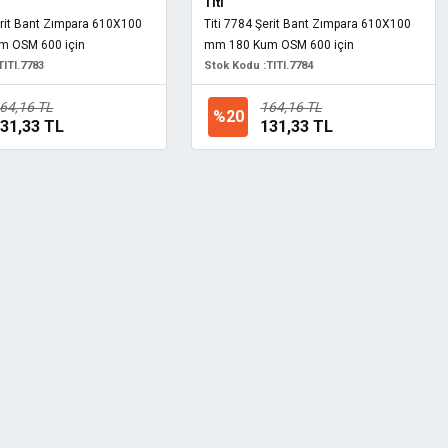
Titi
erit Bant Zımpara 610X100
Titi 7784 Şerit Bant Zımpara 610X100
m OSM 600 için
mm 180 Kum OSM 600 için
TITI.7783
Stok Kodu :
TITI.7784
64,16 TL
164,16 TL
%20
31,33 TL
131,33 TL