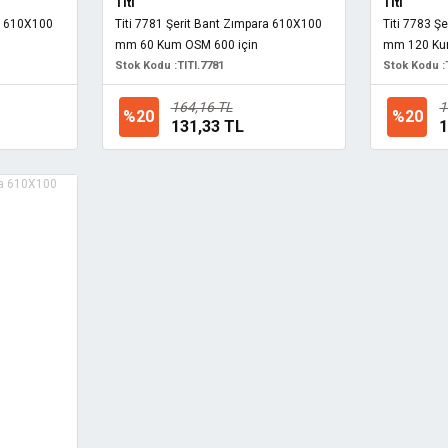
Titi
Titi
ra 610X100
Titi 7781 Şerit Bant Zımpara 610X100
Titi 7783 Ş
mm 60 Kum OSM 600 için
mm 120 Ku
Stok Kodu :
TITI.7781
Stok Kodu :
164,16 TL
1
%20
%20
131,33 TL
1