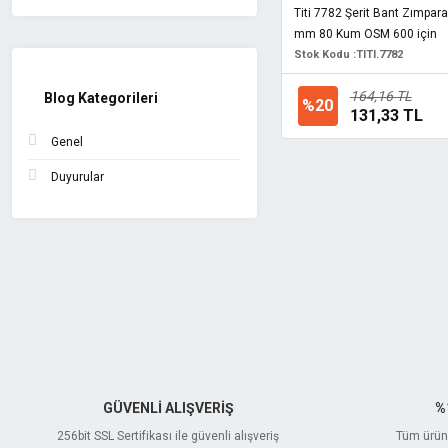
Titi 7782 Şerit Bant Zımpa
mm 80 Kum OSM 600 için
Stok Kodu :
TITI.7782
164,16 TL
Blog Kategorileri
%20
131,33 TL
Genel
Duyurular
GÜVENLİ ALIŞVERİŞ
%
256bit SSL Sertifikası ile güvenli alışveriş
Tüm ürünl