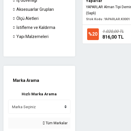
İş Güvenliği
Yaparlar
YAPARLAR Alman Tipi Demir
Aksesuarlar Grupları
(Saplı)
Ölçü Aletleri
Stok Kodu :
YAPARLAR.K0001
İstifleme ve Kaldırma
1.020,00 TL
%20
816,00 TL
Yapı Malzemeleri
Marka Arama
Hızlı Marka Arama
Tüm Markalar