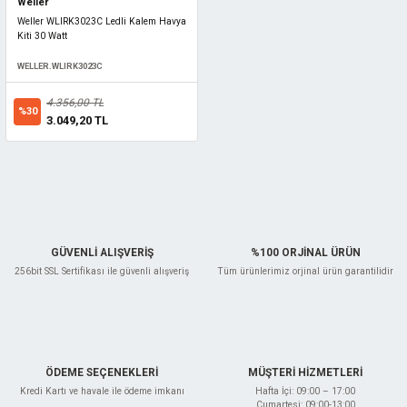
Weller
Weller WLIRK3023C Ledli Kalem Havya
Kiti 30 Watt
WELLER.WLIRK3023C
4.356,00 TL
%30
3.049,20 TL
GÜVENLİ ALIŞVERİŞ
%100 ORJİNAL ÜRÜN
256bit SSL Sertifikası ile güvenli alışveriş
Tüm ürünlerimiz orjinal ürün garantilidir
ÖDEME SEÇENEKLERİ
MÜŞTERİ HİZMETLERİ
Kredi Kartı ve havale ile ödeme imkanı
Hafta İçi: 09:00 – 17:00
Cumartesi: 09:00-13:00