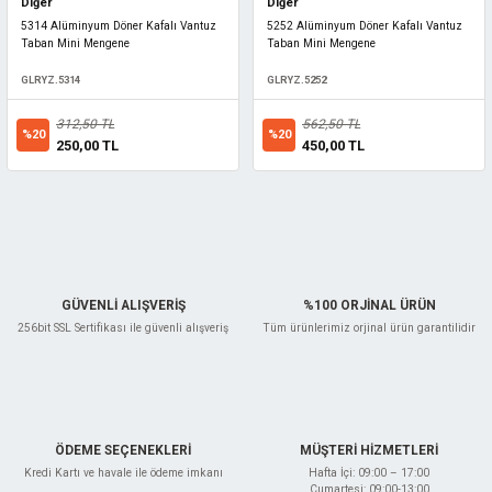
Diğer
Diğer
5314 Alüminyum Döner Kafalı Vantuz
5252 Alüminyum Döner Kafalı Vantuz
Taban Mini Mengene
Taban Mini Mengene
GLRYZ.5314
GLRYZ.5252
312,50 TL
562,50 TL
%20
%20
250,00 TL
450,00 TL
GÜVENLİ ALIŞVERİŞ
%100 ORJİNAL ÜRÜN
256bit SSL Sertifikası ile güvenli alışveriş
Tüm ürünlerimiz orjinal ürün garantilidir
ÖDEME SEÇENEKLERİ
MÜŞTERİ HİZMETLERİ
Kredi Kartı ve havale ile ödeme imkanı
Hafta İçi: 09:00 – 17:00
Cumartesi: 09:00-13:00