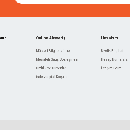
TECH
BISON
LL
İZELTAŞ
E
3M
anın
Online Alışveriş
Hesabım
ACTIVEHAND
Müşteri Bilgilendirme
Üyelik Bilgileri
C
AIWA
Mesafeli Satış Sözleşmesi
Hesap Numaralar
Gizlilik ve Güvenlik
İletişim Formu
AKY
İade ve İptal Koşulları
ALFRA
O
AMBIKA
L
AQUATIC
YNAK
ASTOR