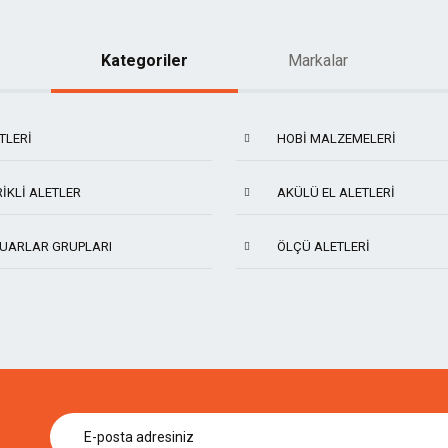
Kategoriler
Markalar
TLERI
HOBI MALZEMELERI
IKLI ALETLER
AKÜLÜ EL ALETLERI
UARLAR GRUPLARI
ÖLÇÜ ALETLERI
KIRSCHEN
ARTHUR'S TOOLS
SCS