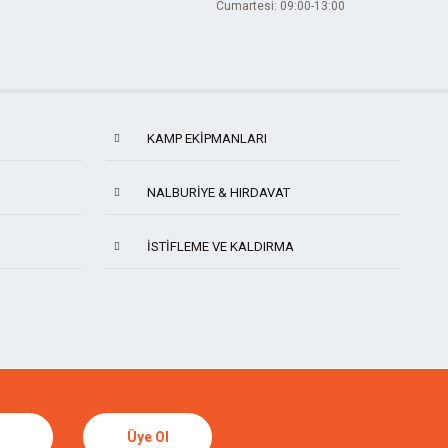
Cumartesi: 09:00-13:00
KAMP EKIPMANLARI
NALBURIYE & HIRDAVAT
İSTIFLEME VE KALDIRMA
TORMEK
SUIZAN
Üye Ol