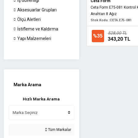
İş Güvenliği
Ceta Form
Ceta Form E75-081 Kontrol 
Aksesuarlar Grupları
Anahtarı 8 Ağız
Ölçü Aletleri
Stok Kodu :
CETA.E75-081
İstifleme ve Kaldırma
528,00 TL
%35
343,20 TL
Yapı Malzemeleri
Marka Arama
Hızlı Marka Arama
Tüm Markalar