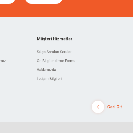
DICTUM
CETA FORM
404
Müşteri Hizmetleri
ADELA
Sıkça Sorulan Sorular
AKBANT
ımız
Ön Bilgilendirme Formu
Hakkımızda
AL WELDERS
İletişim Bilgileri
ALPINS
AMYANT
Geri Git
ARMAK
ASTURO