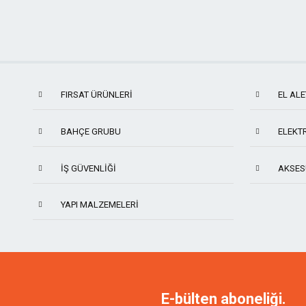
FIRSAT ÜRÜNLERİ
EL ALE
BAHÇE GRUBU
ELEKTR
İŞ GÜVENLIĞI
AKSES
YAPI MALZEMELERI
TITI
NAREX
MANPA
KING 
E-bülten aboneliği.