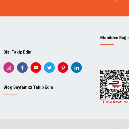
KAINDL
ARBOR
TADPOLE
KUTZA
STANLEY
GEDOR
Mobilden Bağl
414
ABAY
Bizi Takip Edin
AEG
AGATE
AKÇALI
AKS
ALBESA
ALF
Blog Sayfamızı Takip Edin
ALTAŞ
ALTEC
ANDOUTDOOR
ANSEL
ASKAMA
ASKA