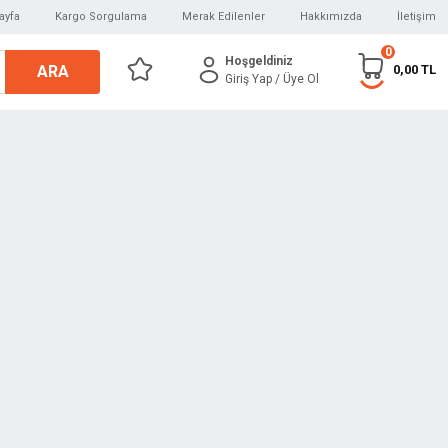
ayfa
Kargo Sorgulama
Merak Edilenler
Hakkımızda
İletişim
0
Hoşgeldiniz
ARA
0,00 TL
Giriş Yap
/ Üye Ol