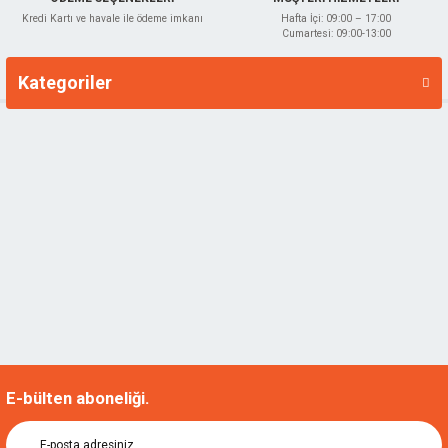
Kredi Kartı ve havale ile ödeme imkanı
Hafta İçi: 09:00 – 17:00
Cumartesi: 09:00-13:00
Kategoriler
Markalar
E-bülten aboneliği.