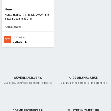
Narex
Narex 882300 1/4'' Esnek Gövdeli Bits
Tutucu Uzatma 190 mm
NAREX.882300
372,96 TL
%20
298,37 TL
GÜVENLİ ALIŞVERİŞ
%100 ORJİNAL ÜRÜN
256bit SSL Sertifikası ile güvenli alışveriş
Tüm ürünlerimiz orjinal ürün garantilidir
ÖDEME SEÇENEKLERİ
MÜŞTERİ HİZMETLERİ