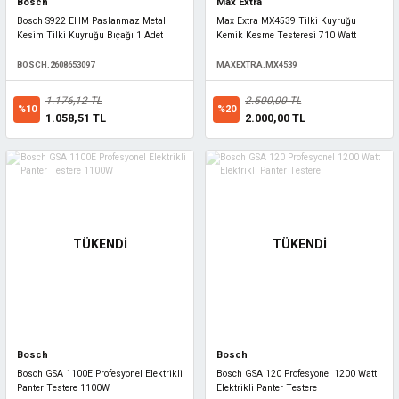
Bosch
Max Extra
Bosch S922 EHM Paslanmaz Metal
Max Extra MX4539 Tilki Kuyruğu
Kesim Tilki Kuyruğu Bıçağı 1 Adet
Kemik Kesme Testeresi 710 Watt
BOSCH.2608653097
MAXEXTRA.MX4539
1.176,12 TL
2.500,00 TL
%10
%20
1.058,51 TL
2.000,00 TL
TÜKENDİ
TÜKENDİ
Bosch
Bosch
Bosch GSA 1100E Profesyonel Elektrikli
Bosch GSA 120 Profesyonel 1200 Watt
Panter Testere 1100W
Elektrikli Panter Testere