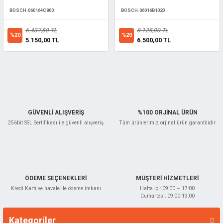
BOSCH.060164C800
BOSCH.06016B1020
6.437,50 TL
8.125,00 TL
%20
%20
5.150,00 TL
6.500,00 TL
GÜVENLİ ALIŞVERİŞ
%100 ORJİNAL ÜRÜN
256bit SSL Sertifikası ile güvenli alışveriş
Tüm ürünlerimiz orjinal ürün garantilidir
ÖDEME SEÇENEKLERİ
MÜŞTERİ HİZMETLERİ
Kredi Kartı ve havale ile ödeme imkanı
Hafta İçi: 09:00 – 17:00
Cumartesi: 09:00-13:00
Kategoriler
Markalar