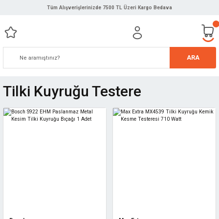
Tüm Alışverişlerinizde 7500 TL Üzeri Kargo Bedava
ARA
Tilki Kuyruğu Testere