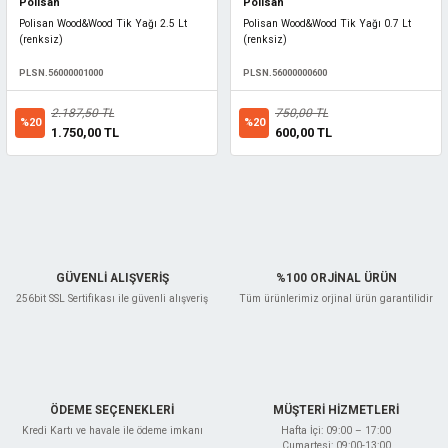
Polisan
Polisan
Polisan Wood&Wood Tik Yağı 2.5 Lt
Polisan Wood&Wood Tik Yağı 0.7 Lt
(renksiz)
(renksiz)
PLSN.56000001000
PLSN.56000000600
2.187,50 TL
750,00 TL
%20
%20
1.750,00 TL
600,00 TL
GÜVENLİ ALIŞVERİŞ
%100 ORJİNAL ÜRÜN
256bit SSL Sertifikası ile güvenli alışveriş
Tüm ürünlerimiz orjinal ürün garantilidir
ÖDEME SEÇENEKLERİ
MÜŞTERİ HİZMETLERİ
Kredi Kartı ve havale ile ödeme imkanı
Hafta İçi: 09:00 – 17:00
Cumartesi: 09:00-13:00