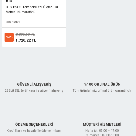
BTS
BTS 12391 Tekerlekli Yol Ölçme Tur
Metresi Numaratörlü
BTS.12391
2.293,63 TL
%25
1.720,22 TL
GÜVENLİ ALIŞVERİŞ
%100 ORJİNAL ÜRÜN
256bit SSL Sertifikası ile güvenli alışveriş
Tüm ürünlerimiz orjinal ürün garantilidir
ÖDEME SEÇENEKLERİ
MÜŞTERİ HİZMETLERİ
Kredi Kartı ve havale ile ödeme imkanı
Hafta İçi: 09:00 – 17:00
Cumartesi: 09:00-13:00