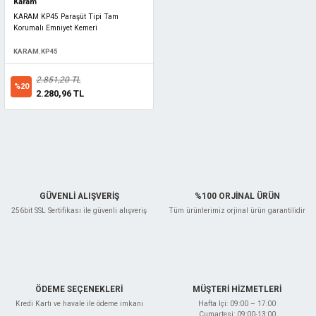
Karam
KARAM KP45 Paraşüt Tipi Tam
Korumalı Emniyet Kemeri
KARAM.KP45
2.851,20 TL
%20
2.280,96 TL
GÜVENLİ ALIŞVERİŞ
%100 ORJİNAL ÜRÜN
256bit SSL Sertifikası ile güvenli alışveriş
Tüm ürünlerimiz orjinal ürün garantilidir
ÖDEME SEÇENEKLERİ
MÜŞTERİ HİZMETLERİ
Kredi Kartı ve havale ile ödeme imkanı
Hafta İçi: 09:00 – 17:00
Cumartesi: 09:00-13:00