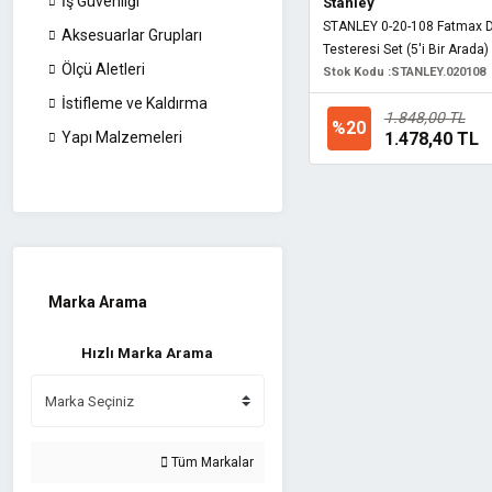
İş Güvenliği
Stanley
STANLEY 0-20-108 Fatmax 
Aksesuarlar Grupları
Testeresi Set (5'i Bir Arada)
Ölçü Aletleri
Stok Kodu :
STANLEY.020108
İstifleme ve Kaldırma
1.848,00 TL
%20
1.478,40 TL
Yapı Malzemeleri
Marka Arama
Hızlı Marka Arama
Tüm Markalar