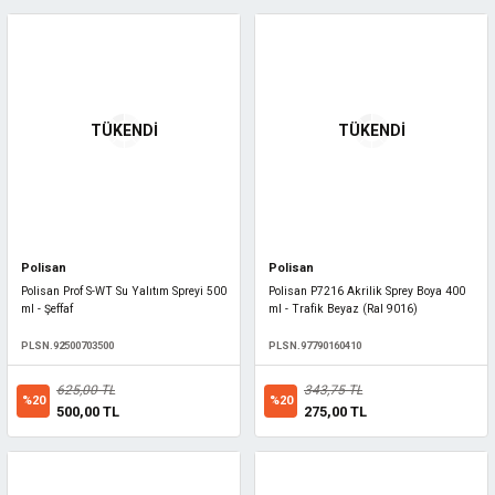
TÜKENDİ
TÜKENDİ
Polisan
Polisan
Polisan Prof S-WT Su Yalıtım Spreyi 500
Polisan P7216 Akrilik Sprey Boya 400
ml - Şeffaf
ml - Trafik Beyaz (Ral 9016)
PLSN.92500703500
PLSN.97790160410
625,00 TL
343,75 TL
%20
%20
500,00 TL
275,00 TL