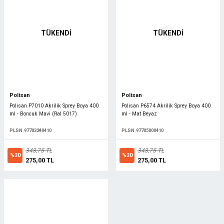
TÜKENDİ
TÜKENDİ
Polisan
Polisan
Polisan P7010 Akrilik Sprey Boya 400
Polisan P6574 Akrilik Sprey Boya 400
ml - Boncuk Mavi (Ral 5017)
ml - Mat Beyaz
PLSN.97703240410
PLSN.97705000410
343,75 TL
343,75 TL
%20
%20
275,00 TL
275,00 TL