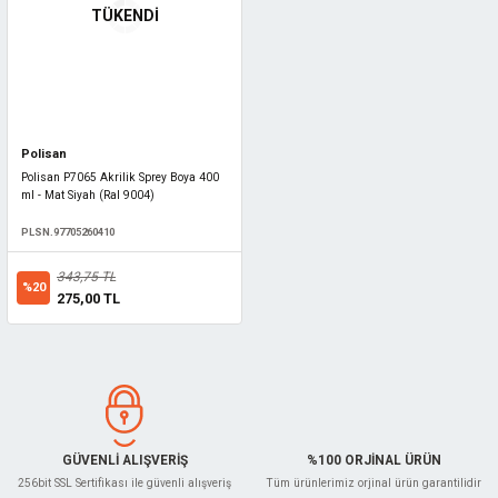
TÜKENDİ
Polisan
Polisan P7065 Akrilik Sprey Boya 400
ml - Mat Siyah (Ral 9004)
PLSN.97705260410
343,75 TL
%20
275,00 TL
GÜVENLİ ALIŞVERİŞ
%100 ORJİNAL ÜRÜN
256bit SSL Sertifikası ile güvenli alışveriş
Tüm ürünlerimiz orjinal ürün garantilidir