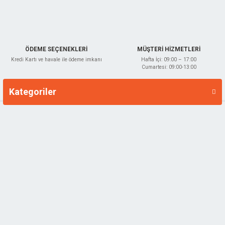
ÖDEME SEÇENEKLERİ
MÜŞTERİ HİZMETLERİ
Kredi Kartı ve havale ile ödeme imkanı
Hafta İçi: 09:00 – 17:00
Cumartesi: 09:00-13:00
Kategoriler
Markalar