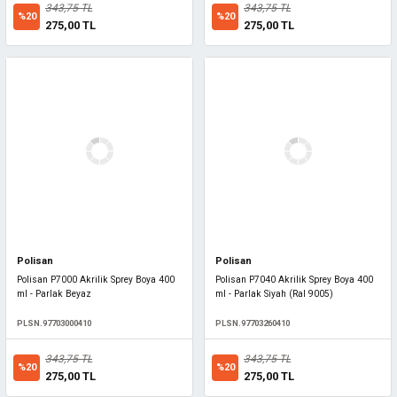
343,75 TL
343,75 TL
%20
%20
275,00 TL
275,00 TL
Polisan
Polisan
Polisan P7000 Akrilik Sprey Boya 400
Polisan P7040 Akrilik Sprey Boya 400
ml - Parlak Beyaz
ml - Parlak Siyah (Ral 9005)
PLSN.97703000410
PLSN.97703260410
343,75 TL
343,75 TL
%20
%20
275,00 TL
275,00 TL