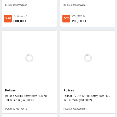
PLSN.92500703480
PLSN.97608020410
625,00 TL
250,00 TL
%20
%20
500,00 TL
200,00 TL
Polisan
Polisan
Polisan Akrilik Sprey Boya 400 ml -
Polisan P7048 Akrilik Sprey Boya 400
Taksi Sarısı (Ral 1003)
ml - Kırmızı (Ral 3002)
PLSN.97703170410
PLSN.97703200410