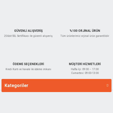
GÜVENLİ ALIŞVERİŞ
%100 ORJİNAL ÜRÜN
256bit SSL Sertifikası ile güvenli alışveriş
Tüm ürünlerimiz orjinal ürün garantilidir
ÖDEME SEÇENEKLERİ
MÜŞTERİ HİZMETLERİ
Kredi Kartı ve havale ile ödeme imkanı
Hafta İçi: 09:00 – 17:00
Cumartesi: 09:00-13:00
Kategoriler
Markalar