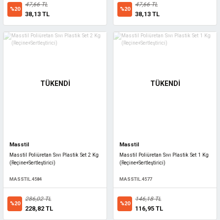
47,66 TL
47,66 TL
%20
%20
38,13 TL
38,13 TL
TÜKENDİ
TÜKENDİ
Masstil
Masstil
Masstil Poliüretan Sıvı Plastik Set 2 Kg
Masstil Poliüretan Sıvı Plastik Set 1 Kg
(Reçine+Sertleştirici)
(Reçine+Sertleştirici)
MASSTIL.4584
MASSTIL.4577
286,02 TL
146,18 TL
%20
%20
228,82 TL
116,95 TL