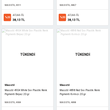
MASSTIL.4911
MASSTIL.4867
47,66 TL
47,66 TL
%20
%20
38,13 TL
38,13 TL
TÜKENDİ
TÜKENDİ
Masstil
Masstil
Masstil 4904 White Sıvı Plastik Renk
Masstil 4898 Red Sıvı Plastik Renk
Pigmenti Beyaz 20 gr
Pigmenti Kırmızı 20 gr
MASSTIL.4904
MASSTIL.4898