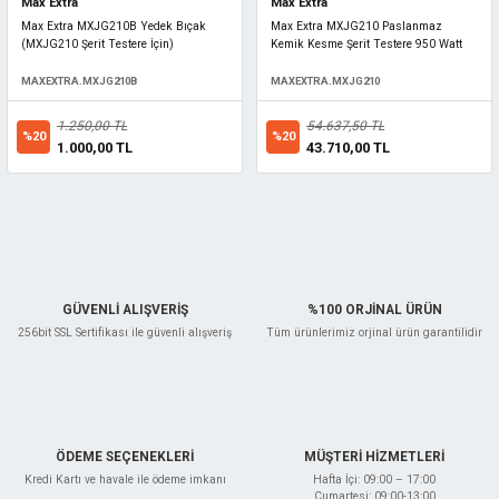
Max Extra
Max Extra
Max Extra MXJG210B Yedek Bıçak
Max Extra MXJG210 Paslanmaz
(MXJG210 Şerit Testere İçin)
Kemik Kesme Şerit Testere 950 Watt
MAXEXTRA.MXJG210B
MAXEXTRA.MXJG210
1.250,00 TL
54.637,50 TL
%20
%20
1.000,00 TL
43.710,00 TL
GÜVENLİ ALIŞVERİŞ
%100 ORJİNAL ÜRÜN
256bit SSL Sertifikası ile güvenli alışveriş
Tüm ürünlerimiz orjinal ürün garantilidir
ÖDEME SEÇENEKLERİ
MÜŞTERİ HİZMETLERİ
Kredi Kartı ve havale ile ödeme imkanı
Hafta İçi: 09:00 – 17:00
Cumartesi: 09:00-13:00