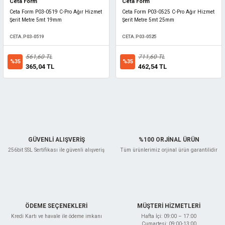
Ceta Form
Ceta Form
Ceta Form P03-0519 C-Pro Ağır Hizmet
Ceta Form P03-0525 C-Pro Ağır Hizmet
Şerit Metre 5mt 19mm
Şerit Metre 5mt 25mm
CETA.P03-0519
CETA.P03-0525
561,60 TL
711,60 TL
%35
%35
365,04 TL
462,54 TL
GÜVENLİ ALIŞVERİŞ
%100 ORJİNAL ÜRÜN
256bit SSL Sertifikası ile güvenli alışveriş
Tüm ürünlerimiz orjinal ürün garantilidir
ÖDEME SEÇENEKLERİ
MÜŞTERİ HİZMETLERİ
Kredi Kartı ve havale ile ödeme imkanı
Hafta İçi: 09:00 – 17:00
Cumartesi: 09:00-13:00