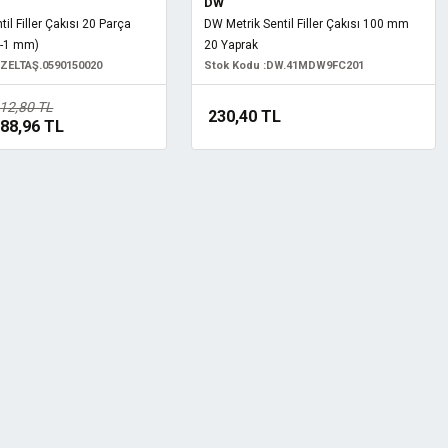
DW
il Filler Çakısı 20 Parça
DW Metrik Sentil Filler Çakısı 100 mm
5-1 mm)
20 Yaprak
İZELTAŞ.0590150020
Stok Kodu :
DW.41MDW9FC201
12,80 TL
230,40 TL
88,96 TL