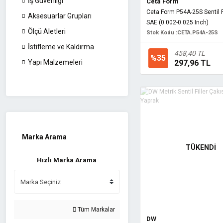
İş Güvenliği
Ceta Form
Ceta Form P54A-25S Sentil Fi
Aksesuarlar Grupları
SAE (0.002-0.025 Inch)
Ölçü Aletleri
Stok Kodu :
CETA.P54A-25S
İstifleme ve Kaldırma
458,40 TL
%35
297,96 TL
Yapı Malzemeleri
Marka Arama
TÜKENDİ
Hızlı Marka Arama
Tüm Markalar
DW