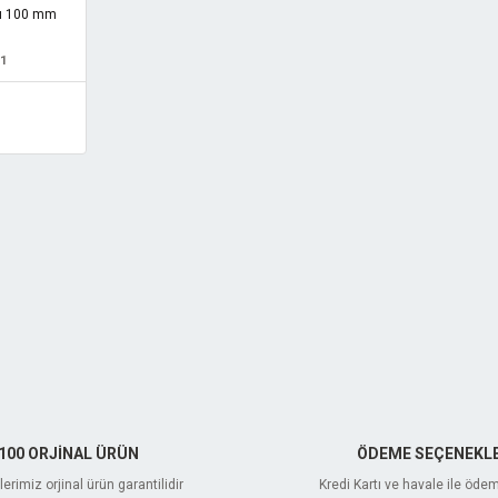
ısı 100 mm
1
100 ORJİNAL ÜRÜN
ÖDEME SEÇENEKLE
erimiz orjinal ürün garantilidir
Kredi Kartı ve havale ile öde