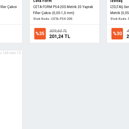
Ceta Form
İzeltaş
ller Çakısı
CETA FORM P54-20S Metrik 20 Yaprak
İZELTAŞ Sent
Filler Çakısı (0,05-1,0 mm)
Metrik (0,0
Stok Kodu :
CETA.P54-20S
Stok Kodu :
309,60 TL
4
%35
%30
201,24 TL
2