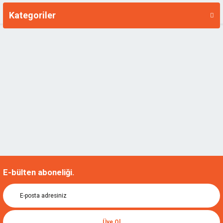
Kategoriler
Markalar
E-bülten aboneliği.
Üye Ol