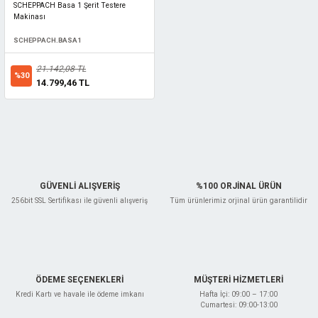
SCHEPPACH Basa 1 Şerit Testere
Makinası
SCHEPPACH.BASA1
21.142,08 TL
%30
14.799,46 TL
GÜVENLİ ALIŞVERİŞ
%100 ORJİNAL ÜRÜN
256bit SSL Sertifikası ile güvenli alışveriş
Tüm ürünlerimiz orjinal ürün garantilidir
ÖDEME SEÇENEKLERİ
MÜŞTERİ HİZMETLERİ
Kredi Kartı ve havale ile ödeme imkanı
Hafta İçi: 09:00 – 17:00
Cumartesi: 09:00-13:00