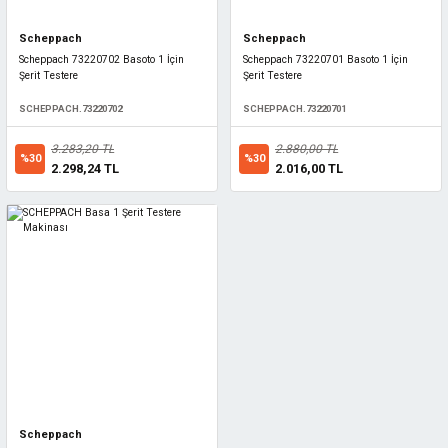
Scheppach
Scheppach
Scheppach 73220702 Basoto 1 İçin
Scheppach 73220701 Basoto 1 İçin
Şerit Testere
Şerit Testere
SCHEPPACH.73220702
SCHEPPACH.73220701
3.283,20 TL
2.880,00 TL
%30
%30
2.298,24 TL
2.016,00 TL
Scheppach