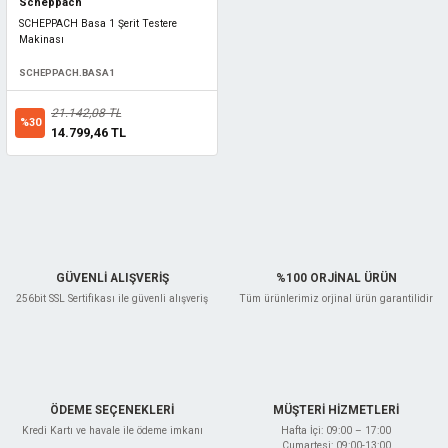
Scheppach
SCHEPPACH Basa 1 Şerit Testere
Makinası
SCHEPPACH.BASA1
21.142,08 TL
%30
14.799,46 TL
GÜVENLİ ALIŞVERİŞ
%100 ORJİNAL ÜRÜN
256bit SSL Sertifikası ile güvenli alışveriş
Tüm ürünlerimiz orjinal ürün garantilidir
ÖDEME SEÇENEKLERİ
MÜŞTERİ HİZMETLERİ
Kredi Kartı ve havale ile ödeme imkanı
Hafta İçi: 09:00 – 17:00
Cumartesi: 09:00-13:00