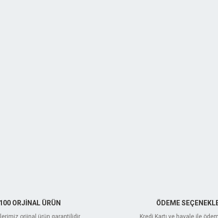
100 ORJİNAL ÜRÜN
ÖDEME SEÇENEKLE
erimiz orjinal ürün garantilidir
Kredi Kartı ve havale ile öde