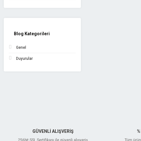
Blog Kategorileri
Genel
Duyurular
GÜVENLİ ALIŞVERİŞ
%
256bit SSL Sertifikası ile güvenli alışveriş
Tüm ürünl