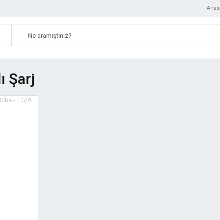
Anas
ı Şarj