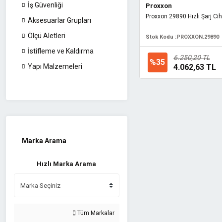
İş Güvenliği
Proxxon
Proxxon 29890 Hızlı Şarj Ci
Aksesuarlar Grupları
Ölçü Aletleri
Stok Kodu :
PROXXON.29890
İstifleme ve Kaldırma
6.250,20 TL
%35
4.062,63 TL
Yapı Malzemeleri
Marka Arama
Hızlı Marka Arama
Tüm Markalar