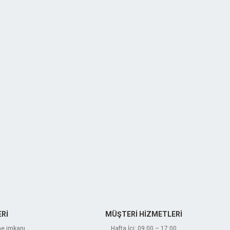
Rİ
MÜŞTERİ HİZMETLERİ
me imkanı
Hafta İçi: 09:00 – 17:00