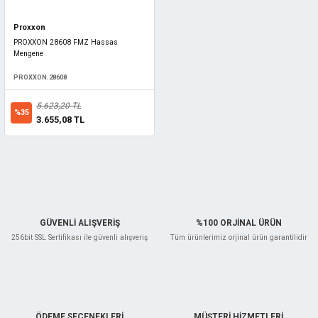
Proxxon
PROXXON 28608 FMZ Hassas
Mengene
PROXXON.28608
5.623,20 TL
%35
3.655,08 TL
GÜVENLİ ALIŞVERİŞ
%100 ORJİNAL ÜRÜN
256bit SSL Sertifikası ile güvenli alışveriş
Tüm ürünlerimiz orjinal ürün garantilidir
ÖDEME SEÇENEKLERİ
MÜŞTERİ HİZMETLERİ