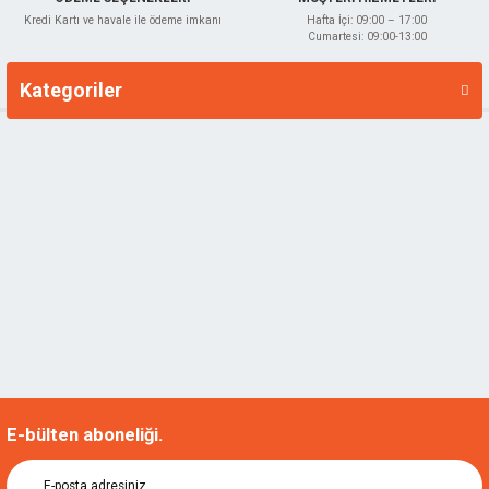
Kredi Kartı ve havale ile ödeme imkanı
Hafta İçi: 09:00 – 17:00
Cumartesi: 09:00-13:00
Kategoriler
Markalar
E-bülten aboneliği.