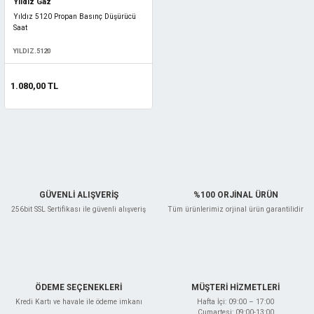
Yıldız Gaz
Yıldız 5120 Propan Basınç Düşürücü
Saat
YILDIZ.5120
1.080,00 TL
GÜVENLİ ALIŞVERİŞ
%100 ORJİNAL ÜRÜN
256bit SSL Sertifikası ile güvenli alışveriş
Tüm ürünlerimiz orjinal ürün garantilidir
ÖDEME SEÇENEKLERİ
MÜŞTERİ HİZMETLERİ
Kredi Kartı ve havale ile ödeme imkanı
Hafta İçi: 09:00 – 17:00
Cumartesi: 09:00-13:00