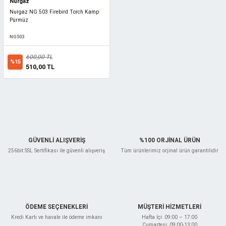
Nurgaz
Nurgaz NG 503 Firebird Torch Kamp
Pürmüz
NG503
600,00 TL
%15
510,00 TL
GÜVENLİ ALIŞVERİŞ
%100 ORJİNAL ÜRÜN
256bit SSL Sertifikası ile güvenli alışveriş
Tüm ürünlerimiz orjinal ürün garantilidir
ÖDEME SEÇENEKLERİ
MÜŞTERİ HİZMETLERİ
Kredi Kartı ve havale ile ödeme imkanı
Hafta İçi: 09:00 – 17:00
Cumartesi: 09:00-13:00