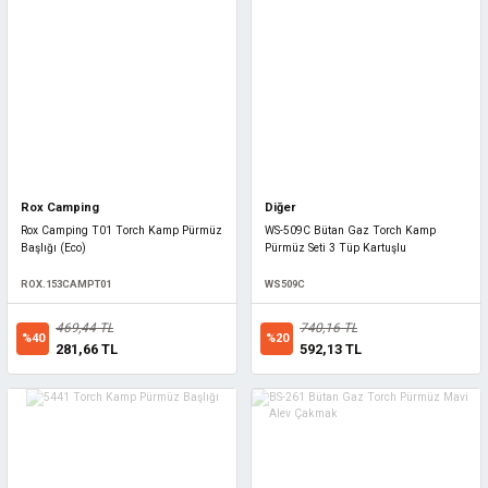
Rox Camping
Diğer
Rox Camping T01 Torch Kamp Pürmüz
WS-509C Bütan Gaz Torch Kamp
Başlığı (Eco)
Pürmüz Seti 3 Tüp Kartuşlu
ROX.153CAMPT01
WS509C
469,44 TL
740,16 TL
%40
%20
281,66 TL
592,13 TL