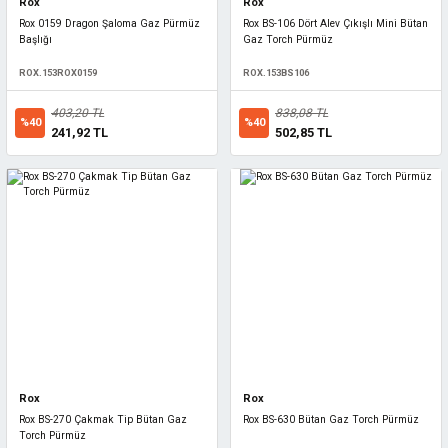
Rox
Rox
Rox 0159 Dragon Şaloma Gaz Pürmüz
Rox BS-106 Dört Alev Çıkışlı Mini Bütan
Başlığı
Gaz Torch Pürmüz
ROX.153ROX0159
ROX.153BS106
403,20 TL
838,08 TL
%40
%40
241,92 TL
502,85 TL
Rox
Rox
Rox BS-270 Çakmak Tip Bütan Gaz
Rox BS-630 Bütan Gaz Torch Pürmüz
Torch Pürmüz