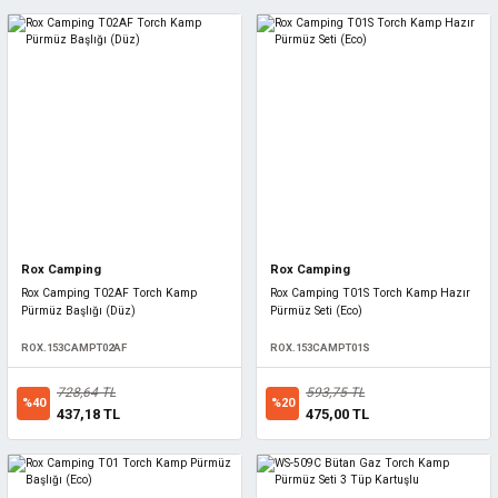
Rox Camping
Rox Camping
Rox Camping T02AF Torch Kamp
Rox Camping T01S Torch Kamp Hazır
Pürmüz Başlığı (Düz)
Pürmüz Seti (Eco)
ROX.153CAMPT02AF
ROX.153CAMPT01S
728,64 TL
593,75 TL
%40
%20
437,18 TL
475,00 TL