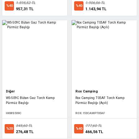
1.595,52 TL
1.906,56 TL
%40
%40
957,31 TL
1.143,94 TL
Diğer
Rox Camping
WS-509C Bütan Gaz Torch Kamp
Rox Camping T05AF Torch Kamp
Pürmüz Başlığı
Pürmüz Başlığı (Açılı)
HKWS509C
ROX.153CAMPT05AF
345,60 TL
777,60 TL
%20
%40
276,48 TL
466,56 TL