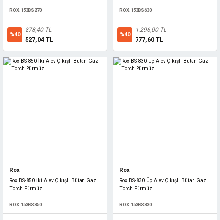
ROX.153BS270
ROX.153BS630
878,40 TL
1.296,00 TL
%40
%40
527,04 TL
777,60 TL
Rox
Rox
Rox BS-850 İki Alev Çıkışlı Bütan Gaz
Rox BS-830 Üç Alev Çıkışlı Bütan Gaz
Torch Pürmüz
Torch Pürmüz
ROX.153BS850
ROX.153BS830