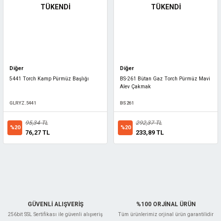
TÜKENDİ
TÜKENDİ
Diğer
Diğer
5441 Torch Kamp Pürmüz Başlığı
BS-261 Bütan Gaz Torch Pürmüz Mavi
Alev Çakmak
GLRYZ.5441
BS261
95,34 TL
292,37 TL
%20
%20
76,27 TL
233,89 TL
GÜVENLİ ALIŞVERİŞ
%100 ORJİNAL ÜRÜN
256bit SSL Sertifikası ile güvenli alışveriş
Tüm ürünlerimiz orjinal ürün garantilidir