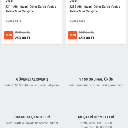
Diğer
Diğer
5314 Alüminyum Döner Kafalı Vantuz
5252 Alüminyum Döner Kafalı Vantuz
Taban Mini Mengene
Taban Mini Mengene
GLRYZ.5314
GLRYZ.5252
312,50 TL
562,50 TL
%20
%20
250,00 TL
450,00 TL
GÜVENLİ ALIŞVERİŞ
%100 ORJİNAL ÜRÜN
256bit SSL Sertifikası ile güvenli alışveriş
Tüm ürünlerimiz orjinal ürün garantilidir
ÖDEME SEÇENEKLERİ
MÜŞTERİ HİZMETLERİ
Kredi Kartı ve havale ile ödeme imkanı
Hafta İçi: 09:00 – 17:00
Cumartesi: 09:00-13:00