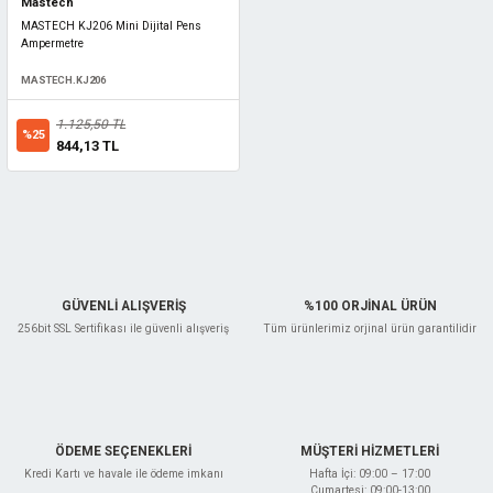
Mastech
MASTECH KJ206 Mini Dijital Pens
Ampermetre
MASTECH.KJ206
1.125,50 TL
%25
844,13 TL
GÜVENLİ ALIŞVERİŞ
%100 ORJİNAL ÜRÜN
256bit SSL Sertifikası ile güvenli alışveriş
Tüm ürünlerimiz orjinal ürün garantilidir
ÖDEME SEÇENEKLERİ
MÜŞTERİ HİZMETLERİ
Kredi Kartı ve havale ile ödeme imkanı
Hafta İçi: 09:00 – 17:00
Cumartesi: 09:00-13:00