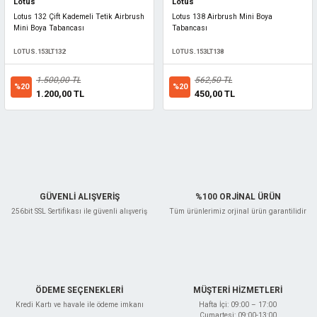
Lotus
Lotus
Lotus 132 Çift Kademeli Tetik Airbrush
Lotus 138 Airbrush Mini Boya
Mini Boya Tabancası
Tabancası
LOTUS.153LT132
LOTUS.153LT138
1.500,00 TL
562,50 TL
%20
%20
1.200,00 TL
450,00 TL
GÜVENLİ ALIŞVERİŞ
%100 ORJİNAL ÜRÜN
256bit SSL Sertifikası ile güvenli alışveriş
Tüm ürünlerimiz orjinal ürün garantilidir
ÖDEME SEÇENEKLERİ
MÜŞTERİ HİZMETLERİ
Kredi Kartı ve havale ile ödeme imkanı
Hafta İçi: 09:00 – 17:00
Cumartesi: 09:00-13:00