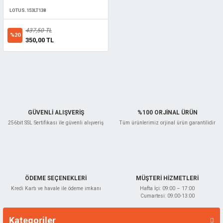
LOTUS.153LT138
437,50 TL
%20
350,00 TL
GÜVENLİ ALIŞVERİŞ
%100 ORJİNAL ÜRÜN
256bit SSL Sertifikası ile güvenli alışveriş
Tüm ürünlerimiz orjinal ürün garantilidir
ÖDEME SEÇENEKLERİ
MÜŞTERİ HİZMETLERİ
Kredi Kartı ve havale ile ödeme imkanı
Hafta İçi: 09:00 – 17:00
Cumartesi: 09:00-13:00
Kategoriler
Markalar