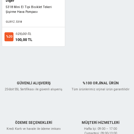
Diğer
5318 Mini El Tipi Bisiklet Tekeri
Şişirme Hava Pompası
GLRYZ.5318
125,00 TL
%20
100,00 TL
GÜVENLİ ALIŞVERİŞ
%100 ORJİNAL ÜRÜN
256bit SSL Sertifikası ile güvenli alışveriş
Tüm ürünlerimiz orjinal ürün garantilidir
ÖDEME SEÇENEKLERİ
MÜŞTERİ HİZMETLERİ
Kredi Kartı ve havale ile ödeme imkanı
Hafta İçi: 09:00 – 17:00
Cumartesi: 09:00-13:00