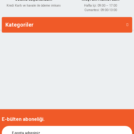
Kredi Kartı ve havale ile ödeme imkanı
Hafta İçi: 09:00 – 17:00
Cumartesi: 09:00-13:00
Kategoriler
Markalar
E-bülten aboneliği.