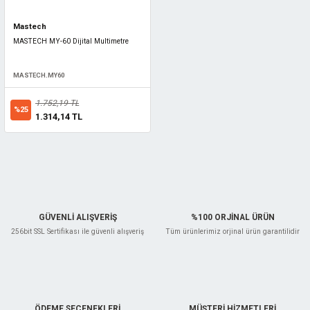
Mastech
MASTECH MY-60 Dijital Multimetre
MASTECH.MY60
1.752,19 TL
%25
1.314,14 TL
GÜVENLİ ALIŞVERİŞ
%100 ORJİNAL ÜRÜN
256bit SSL Sertifikası ile güvenli alışveriş
Tüm ürünlerimiz orjinal ürün garantilidir
ÖDEME SEÇENEKLERİ
MÜŞTERİ HİZMETLERİ