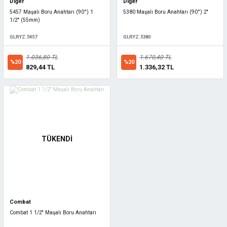
Diğer
Diğer
5457 Maşalı Boru Anahtarı (90°) 1
5380 Maşalı Boru Anahtarı (90°) 2''
1/2'' (55mm)
GLRYZ.5457
GLRYZ.5380
1.036,80 TL
1.670,40 TL
%20
%20
829,44 TL
1.336,32 TL
TÜKENDİ
Combat
Combat 1 1/2'' Maşalı Boru Anahtarı