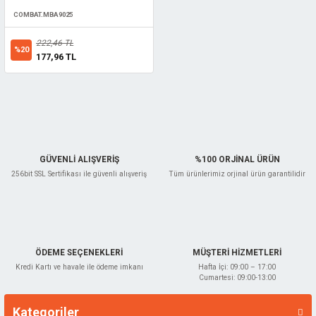
COMBAT.MBA9025
222,46 TL
%20
177,96 TL
GÜVENLİ ALIŞVERİŞ
%100 ORJİNAL ÜRÜN
256bit SSL Sertifikası ile güvenli alışveriş
Tüm ürünlerimiz orjinal ürün garantilidir
ÖDEME SEÇENEKLERİ
MÜŞTERİ HİZMETLERİ
Kredi Kartı ve havale ile ödeme imkanı
Hafta İçi: 09:00 – 17:00
Cumartesi: 09:00-13:00
Kategoriler
Markalar