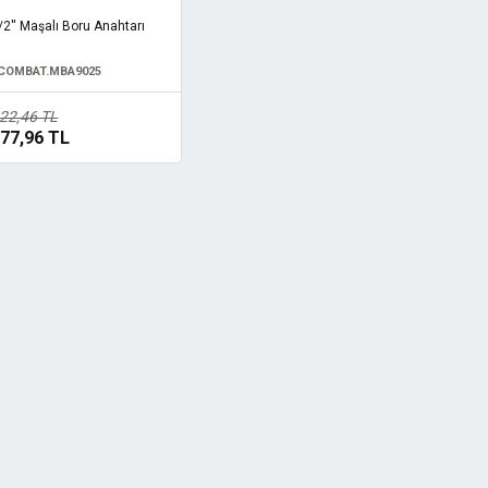
2'' Maşalı Boru Anahtarı
COMBAT.MBA9025
22,46 TL
77,96 TL