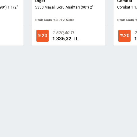
Diğer
Combat
0°) 1 1/2''
5380 Maşalı Boru Anahtarı (90°) 2''
Combat 1 1/
Stok Kodu :
GLRYZ.5380
Stok Kodu :
1.670,40 TL
2
%20
%20
1.336,32 TL
1