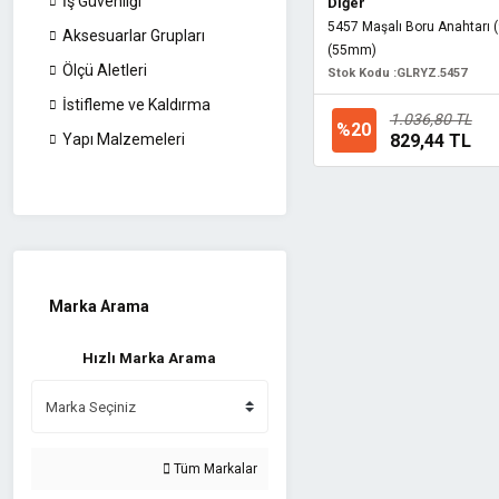
İş Güvenliği
Diğer
5457 Maşalı Boru Anahtarı (9
Aksesuarlar Grupları
(55mm)
Ölçü Aletleri
Stok Kodu :
GLRYZ.5457
İstifleme ve Kaldırma
1.036,80 TL
%20
829,44 TL
Yapı Malzemeleri
Marka Arama
Hızlı Marka Arama
Tüm Markalar