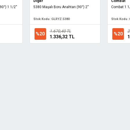
Diğer
Combat
0°) 1 1/2''
5380 Maşalı Boru Anahtarı (90°) 2''
Combat 1 1/
Stok Kodu :
GLRYZ.5380
Stok Kodu :
1.670,40 TL
2
%20
%20
1.336,32 TL
1