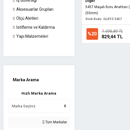
İş Güvenliği
Diğer
5457 Maşalı Boru Anahtarı (9
Aksesuarlar Grupları
(55mm)
Ölçü Aletleri
Stok Kodu :
GLRYZ.5457
İstifleme ve Kaldırma
1.036,80 TL
%20
829,44 TL
Yapı Malzemeleri
Marka Arama
Hızlı Marka Arama
Tüm Markalar