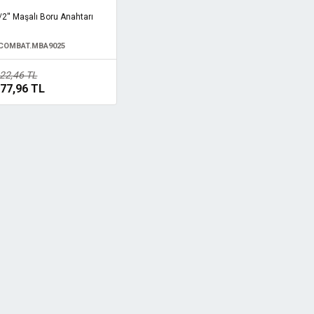
2'' Maşalı Boru Anahtarı
COMBAT.MBA9025
22,46 TL
77,96 TL